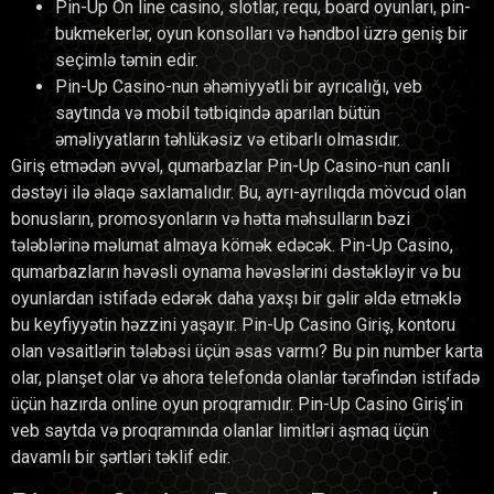
Pin-Up On line casino, slotlar, requ, board oyunları, pin-
bukmekerlər, oyun konsolları və həndbol üzrə geniş bir
seçimlə təmin edir.
Pin-Up Casino-nun əhəmiyyətli bir ayrıcalığı, veb
saytında və mobil tətbiqində aparılan bütün
əməliyyatların təhlükəsiz və etibarlı olmasıdır.
Giriş etmədən əvvəl, qumarbazlar Pin-Up Casino-nun canlı
dəstəyi ilə əlaqə saxlamalıdır. Bu, ayrı-ayrılıqda mövcud olan
bonusların, promosyonların və hətta məhsulların bəzi
tələblərinə məlumat almaya kömək edəcək. Pin-Up Casino,
qumarbazların həvəsli oynama həvəslərini dəstəkləyir və bu
oyunlardan istifadə edərək daha yaxşı bir gəlir əldə etməklə
bu keyfiyyətin həzzini yaşayır. Pin-Up Casino Giriş, kontoru
olan vəsaitlərin tələbəsi üçün əsas varmı? Bu pin number karta
olar, planşet olar və ahora telefonda olanlar tərəfindən istifadə
üçün hazırda online oyun proqramıdır. Pin-Up Casino Giriş’in
veb saytda və proqramında olanlar limitləri aşmaq üçün
davamlı bir şərtləri təklif edir.