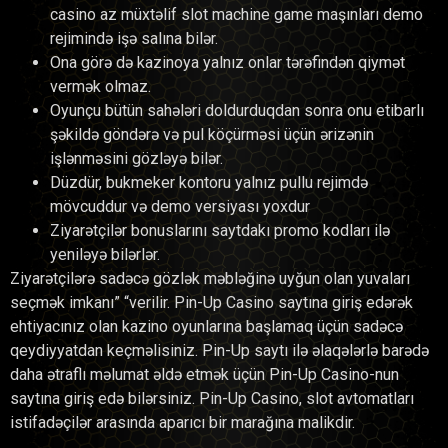
casino az müxtəlif slot machine game maşınları demo
rejimində işə salına bilər.
Ona görə də kazinoya yalnız onlar tərəfindən qiymət
vermək olmaz.
Oyunçu bütün sahələri doldurduqdan sonra onu etibarlı
şəkildə göndərə və pul köçürməsi üçün ərizənin
işlənməsini gözləyə bilər.
Düzdür, bukmeker kontoru yalnız pullu rejimdə
mövcuddur və demo versiyası yoxdur
Ziyarətçilər bonuslarını saytdakı promo kodları ilə
yeniləyə bilərlər.
Ziyarətçilərə sadəcə gözlək məbləğinə uyğun olan yuvaları
seçmək imkanı” “verilir. Pin-Up Casino saytına giriş edərək
ehtiyacınız olan kazino oyunlarına başlamaq üçün sadəcə
qeydiyyatdan keçməlisiniz. Pin-Up saytı ilə əlaqələrlə barədə
daha ətraflı məlumat əldə etmək üçün Pin-Up Casino-nun
saytına giriş edə bilərsiniz. Pin-Up Casino, slot avtomatları
istifadəçilər arasında aparıcı bir marağına malikdir.