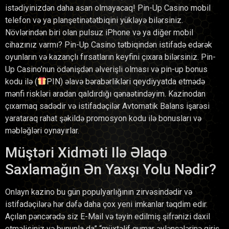
istədiyinizdən daha asan olmayacaq! Pin-Up Casino mobil
telefon və ya planşetinətətbiqini yükləyə bilərsiniz.
Növlərindən biri olan pulsuz iPhone və ya diğer mobil
cihazınız varmı? Pin-Up Casino tətbiqindən istifadə edərək
oyunların və kazançlı fırsatların keyfini çıxara bilərsiniz. Pin-
Up Casino’nun ödənişdən əlverişli olması və pin-up bonus
kodu ilə (
PIN) əlavə bərabərlikləri qeydiyyatda etmədə
mənfi riskləri aradan qaldırdığı qənaətindəyim. Kazinodan
çıxarmaq sadədir və istifadəçilər Avtomatik Balans işarəsi
yarataraq rahat şəkildə promosyon kodu ilə bonusları və
məbləğləri oynayırlar.
Müştəri Xidməti Ilə Əlaqə
Saxlamağın Ən Yaxşı Yolu Nədir?
Onlayn kazino bu gün populyarlığının zirvəsindədir və
istifadəçilərə hər dəfə daha çox yeni imkanlar təqdim edir.
Açılan pəncərədə siz E-Mail və təyin edilmiş şifrənizi daxil
etməlisiniz və bununla da” “müxtəlif qumar əyləncələrinə giriş