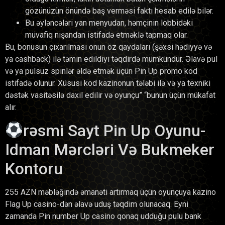
gözünüzün önündə baş verməsi faktı hesab edilə bilər.
Bu əyləncələri yan menyudan, həmçinin lobbidəki
müvafiq nişandan istifadə etməklə tapmaq olar.
Bu, bonusun çıxarılması onun öz qaydaları (şəxsi hədiyyə və
ya cashback) ilə təmin edildiyi təqdirdə mümkündür. Əlavə pul
və ya pulsuz spinlər əldə etmək üçün Pin Up promo kod
istifadə olunur. Xüsusi kod kazinonun tələbi ilə və ya texniki
dəstək vasitəsilə daxil edilir və oyunçu” “bunun üçün mükafat
alır.
rəsmi Sayt Pin Up Oyunu-
Idman Mərcləri Və Bukmeker
Kontoru
255 AZN məbləğində əmanəti artırmaq üçün oyunçuya kazino
Flag Up casino-dən əlavə uduş təqdim olunacaq. Eyni
zamanda Pin number Up casino qonaq udduğu pulu bank