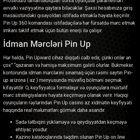
Proseduru tamamladıqdan sonra oyunçular parametrləri
əvvəlki vəziyyətinə qaytara biləcəklər. Şəxsi hesabınıza giriş
masaüstündəki qısayoldan istifadə etməklə həyata keçirilir.
Pin Up 360 komandası istifadəçilərə hər fürsətdə mərc etmək
imkanı təklif etmək üçün bütün enerji ilə çalışır.
İdman Mərcləri Pin Up
Hər halda, Pin Upward cihaz diqqəti cəlb edir, çünki onlar ən
çox” “qazanan və həmişə maksimum gəlirli olurlar. Bukmeker
kontorunda idman mərclərini sınamaq üçün rəsmi saytın Pin-
up arizona ( az ) menyusunda müvafiq bölməni seçmək
kifayətdir. O, keyfiyyətcə formalaşır və oyunçulara müxtəlif
mərc strategiyalarını həyata keçirməyə olanak verir. Həqiqi
oyunçuların rəylərindən Pin Up casino az xidmətin keyfiyyəti
haqqında real məlumatları görmək daha asandır.
Sadə tətbiqini yükləməyə və qeydiyyatdan keçməyə
ehtiyac yoxdur.
Kazino kataloqlarında təqdim olunan Pin Up on line