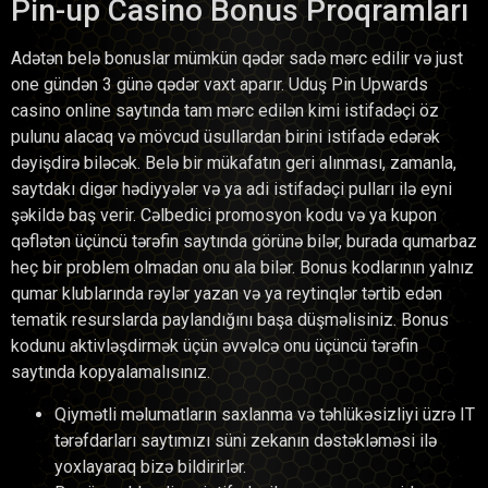
Pin-up Casino Bonus Proqramları
Adətən belə bonuslar mümkün qədər sadə mərc edilir və just
one gündən 3 günə qədər vaxt aparır. Uduş Pin Upwards
casino online saytında tam mərc edilən kimi istifadəçi öz
pulunu alacaq və mövcud üsullardan birini istifadə edərək
dəyişdirə biləcək. Belə bir mükafatın geri alınması, zamanla,
saytdakı digər hədiyyələr və ya adi istifadəçi pulları ilə eyni
şəkildə baş verir. Cəlbedici promosyon kodu və ya kupon
qəflətən üçüncü tərəfin saytında görünə bilər, burada qumarbaz
heç bir problem olmadan onu ala bilər. Bonus kodlarının yalnız
qumar klublarında rəylər yazan və ya reytinqlər tərtib edən
tematik resurslarda paylandığını başa düşməlisiniz. Bonus
kodunu aktivləşdirmək üçün əvvəlcə onu üçüncü tərəfin
saytında kopyalamalısınız.
Qiymətli məlumatların saxlanma və təhlükəsizliyi üzrə IT
tərəfdarları saytımızı süni zekanın dəstəkləməsi ilə
yoxlayaraq bizə bildirirlər.