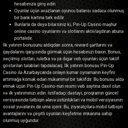
hesabınıza giriş edin.
Oyunlar üçün əvəzlənən oyuncu balansı sadəcə olunmuş
bir bank kartına tərk edilir.
Bunlarla da deyə bilərsiniz ki, Pin-Up Casino məşhur
online casino oyunlarını və slotlarını aktivləşdirən abunə
portalıdır.
İlk yatırım bonusunu aldıqdan sonra, reward şərtlərini və
qaydalarını qarşısında görmək üçün hesabınızı baxın. Bonus,
seçilmiş slotları, ruletka və ya digər veb oyunları üçün təklif
göstərilən tələbləri tapdalacaq. İlk yatırım bonusu Pin-Up
Casino ilə Azərbaycanda onlayn kumar oynamanın keyfini
artırmağa kömək edən mükəmməl bir təklifdir. Bu bonusu əldə
etmək üçün Pin-Up Casino-nun resmi veb saytına daxil olun
və ilk yatırımınızı edin. İstifadəçi dəstəyi, proqramın güncel
versiyasında tətbiqin əlavə üstünlükləri və mobil versiyasının
sosial yuvalarını de uma içerir. Bu, ziyarətçilərə mobil tətbiqin
avantajlarını və çeşitli oyunları keşfetme imkanına sahip
olunmuş uyğundur.