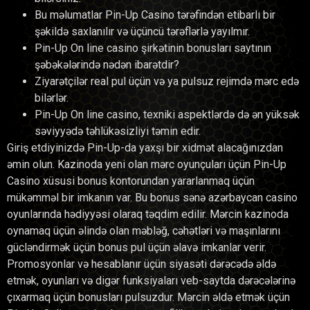
Bu məlumatlar Pin-Up Casino tərəfindən etibarlı bir
şəkildə saxlanılır və üçüncü tərəflərlə yayılmır.
Pin-Up On line casino şirkətinin bonusları saytının
şəbəkələrində nədən ibarətdir?
Ziyarətçilər real pul üçün və ya pulsuz rejimdə mərc edə
bilərlər.
Pin-Up On line casino, texniki aspektlərdə də ən yüksək
səviyyədə təhlükəsizliyi təmin edir.
Giriş etdiyinizdə Pin-Up-da yaxşı bir xidmət alacağınızdan
əmin olun. Kazinoda yeni olan mərc oyunçuları üçün Pin-Up
Casino xüsusi bonus kontorundan yararlanmaq üçün
mükəmməl bir imkanın var. Bu bonus sənə azərbaycan casino
oyunlarında hədiyyəsi olaraq təqdim edilir. Mərcin kazinoda
oynamaq üçün əlində olan məbləğ, cəhətləri və maşınlarını
gücləndirmək üçün bonus pul üçün əlavə imkanlar verir.
Promosyonlar və hesablanır üçün siyasəti dərəcədə əldə
etmək, oyunları və digər funksiyaları veb-saytda dərəcələrinə
çıxarmaq üçün bonusları pulsuzdur. Mərcin əldə etmək üçün