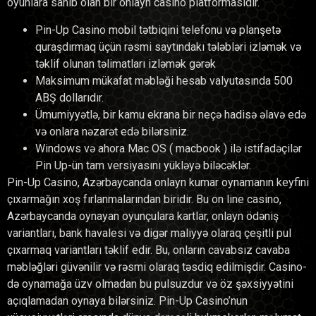
oyunlara sahib olan bir onlayn casino platformasıdır.
Pin-Up Casino mobil tətbiqini telefonu və planşetə
quraşdırmaq üçün rəsmi saytındakı tələbləri izləmək və
təklif olunan təlimatları izləmək gərək
Maksimum mükafat məbləği hesab valyutasında 500
ABŞ dollarıdır.
Ümumiyyətlə, bir kamu ekrana bir neçə hadisə əlavə edə
və onlara nəzarət edə bilərsiniz.
Windows və ahora Mac OS ( macbook ) ilə istifadəçilər
Pin Up-ün tam versiyasını yükləyə biləcəklər.
Pin-Up Casino, Azərbaycanda onlayn kumar oynamanın keyfini
çıxarmağın xoş fırlanmalarından biridir. Bu on line casino,
Azərbaycanda oynayan oyunçulara kartlar, onlayn ödəniş
variantları, bank havalesi və digər maliyyə olaraq çeşitli pul
çıxarmaq variantları təklif edir. Bu, onların cavabsız cavaba
məbləğləri güvənilir və rəsmi olaraq təsdiq edilmişdir. Casino-
də oynamağa üzv olmadan bu pulsuzdur və öz şəxsiyyətini
açıqlamadan oynaya bilərsiniz. Pin-Up Casino’nun