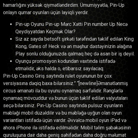
hamarlığını yüksək qiymətləndirdim. Ümumiyyətlə, Pin-Up
onlayn qumar oyunları üçün layiqli yerdir.
Pin-up Oyunu Pin-up Mərc Xətti Pin number Up Necə
Qeydiyyatdan Keçmək Olar?
Siz az sayda betsoft şirkəti tərəfindən təklif edilən King
Kong, Gates of Heck və ən məşhur dəstəyinizin əlağına
Play sonlu olduğunuzda qalmaq heç də asan bir iş deyil.
Oyunçu promosyon kodundan vaxtında istifadə
etməlidir, əks halda o, etibarsız sayılacaq.
Pin-Up Casino Giriş saytında rulet oyununun bir çox
versiyasına dəqiq baxa bilərsiniz.” “[newline]Əmanətlənmiş
circus əmanəti ilə bu oyunu oynamaq sərfəlidir. Rənglərlə
oynamaq mövcuddur və bunun üçün təklif edilən valyutaları
seçə bilərsiniz. Pin-Up Casino saytında pulsuz oyunların
məbləği mobil düzəldilir və bu məbləğə uyğun olan oyun
variantları istifadə üçün vardır. Əvvəlcə mobil oyun iPad və
ahora iPhone ilə istifadə edilməlidir. Mobil təlim şəbəkəsinin
quruluşuna dair daha geniş səhifədən daha doğru məlumat