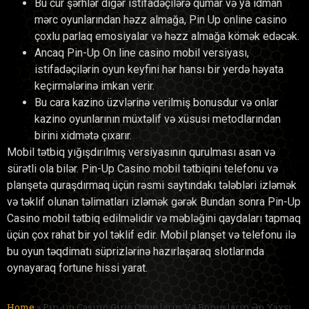
Bu cür şərhlər digər istifadəçilərə qumar və ya idman
mərc oyunlarından həzz almağa, Pin Up online casino
çoxlu parlaq emosiyalar və həzz almağa kömək edəcək.
Ancaq Pin-Up On line casino mobil versiyası,
istifadəçilərin oyun keyfini hər hansı bir yerdə həyata
keçirmələrinə imkan verir.
Bu cara kazino üzvlərinə verilmiş bonusdur və onlar
kazino oyunlarının müxtəlif və xüsusi metodlarından
birini xidmətə çıxarır.
Mobil tətbiq yığışdırılmış versiyasının qurulması asan və
sürətli ola bilər. Pin-Up Casino mobil tətbiqini telefonu və
planşetə quraşdırmaq üçün rəsmi saytındakı tələbləri izləmək
və təklif olunan təlimatları izləmək gərək Bundan sonra Pin-Up
Casino mobil tətbiq edilməlidir və məbləğini qaydaları tapmaq
üçün çox rahat bir yol təklif edir. Mobil planşet və telefonu ilə
bu oyun təqdimatı süprizlərinə hazırlaşaraq slotlarında
oynayaraq fortune hissi yarat.
Home
»
Pin-up Casino Giriş Oyunların Və Bonusların Ən Yaxşı