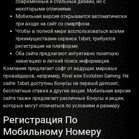
современный и стильный дизайн, но с
некоторыми отличиями.
Мобильная версия открывается автоматически
при входе на сайт со смартфона.
Чтобы в полной мере воспользоваться всеми
преимуществами сервиса 1xbet, требуется
регистрация на платформе.
Оба сайта предлагают интуитивно понятную
навигацию и легкий поиск информации.
Компания предлагает софт от ведущих мировых
провайдеров, например, Rival или Evolution Gaming. На
сайте 1xbet доступны бонусы на первый депозит,
бесплатные ставки и другие акции. Мобильная версия
сайта также предлагает различные бонусы и акции,
которые могут отличаться по условиям и размеру.
Регистрация По
Мобильному Номеру