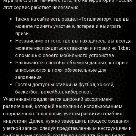
играть в слоты. Начнём с того, что на территории России,
этот сервис работает нелегально.
Также на сайте есть раздел «Тотализатор», где вы
можете принять участие в лотерее и выиграть
призы.
Независимо от того, где вы находитесь, вы всегда
можете наслаждаться ставками и играми на 1xbet
с помощью своего мобильного устройства.
Различаются способы объёмом данных, которые
вписываются в поля, обязательные для
заполнения.
Гостям доступны ставки на футбол, хоккей,
баскетбол, волейбол, киберспорт.
Участникам предлагается широкий ассортимент
развлечений, который выполнен с использованием
современных технологии, учетом развития гемблинг
индустрии. Далее, нужно завершить процесс создания
учетной записи, следуя представленным инструкциям и
выбранному способу создания аккаунта. Бонус будет