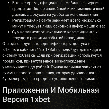
В то же время, официальная мобильная версия
предлагает более спокойный и минималистичный
дизайн, с фокусом на удобстве использования.
Регистрация на сайте занимает всего несколько
минут и требует лишь основной информации о вас.
Сумма зависит от начального коэффициента и
текущего развития событий в поединке.
Отсюда следует, что идентификаторы доступа в
«Личный кабинет»” “на 1xBet не подойдут для входа в
систему 1хСтавка. Если при регистрации используется
промо-код, приветственное вознаграждение
увеличивается до рублей. Точная величина зависит от
суммы первого пополнения, которая удваивается
букмекером, но в пределах установленного лимита.
Приложения И Мобильная
Версия 1xbet