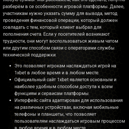
разберём в се особенности игровой платформы. Далее,
участникам нужно указать сумму для вывода, метод
проведения финансовой операции, который должен
совпадать с тем, который клиент выбрал для
пополнения счета. Если у посетителей возникают
трудности, они могут воспользоваться живым чатом
или другим способом связи с операторами службы
технической поддержки.
Это позволяет игрокам наслаждаться игрой на
1xbet в любое время и в любом месте.
Официальный сайт 1xbet является основным и
наиболее удобным способом доступа к всем
функциям и сервисам платформы.
Интерфейс сайта адаптирован для использования
на различных устройствах, включая мобильные
телефоны и планшеты, что позволяет
пользователям наслаждаться игровым процессом
в любое время и в любом месте.