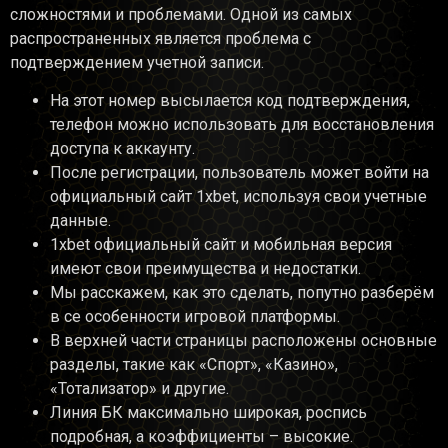
сложностями и проблемами. Одной из самых
распространенных является проблема с
подтверждением учетной записи.
На этот номер высылается код подтверждения,
телефон можно использовать для восстановления
доступа к аккаунту.
После регистрации, пользователь может войти на
официальный сайт 1xbet, используя свои учетные
данные.
1xbet официальный сайт и мобильная версия
имеют свои преимущества и недостатки.
Мы расскажем, как это сделать, попутно разберём
в се особенности игровой платформы.
В верхней части страницы расположены основные
разделы, такие как «Спорт», «Казино»,
«Тотализатор» и другие.
Линия БК максимально широкая, роспись
подробная, а коэффициенты – высокие.