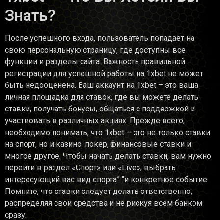
Знать?
После успешного входа, пользователь попадает на
свою персональную страницу, где доступны все
функции и разделы сайта. Важность правильной
регистрации для успешной работы на 1xbet не может
быть недооценена. Ваш аккаунт на 1xbet – это ваша
личная площадка для ставок, где вы можете делать
ставки, получать бонусы, общаться с поддержкой и
участвовать в различных акциях. Прежде всего,
необходимо понимать, что 1xbet – это не только ставки
на спорт, но и казино, покер, финансовые ставки и
многое другое. Чтобы начать делать ставки, вам нужно
перейти в раздел «Спорт» или «Live», выбрать
интересующий вас вид спорта” “и конкретное событие.
Помните, что ставки следует делать ответственно,
распределяя свои средства и не рискуя всем банком
сразу.