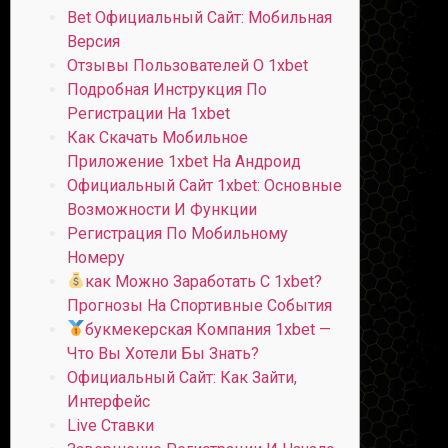
Bet Официальный Сайт: Мобильная
Версия
Отзывы Пользователей О 1xbet
Подробная Инструкция По
Регистрации На 1xbet
Как Скачать Мобильное
Приложение 1xbet На Андроид
Официальный Сайт 1xbet: Основные
Возможности И Функции
Регистрация По Мобильному
Номеру
как Можно Заработать С 1xbet?
Прогнозы На Спортивные События
букмекерская Компания 1xbet —
Что Вы Хотели Бы Знать?
Официальный Сайт: Как Зайти,
Интерфейс
Live Ставки