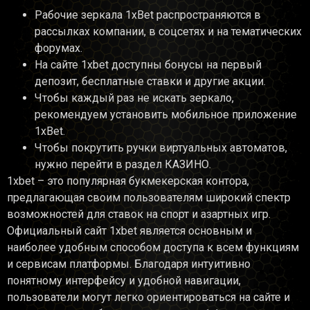
Рабочие зеркала 1xBet распространяются в
рассылках компании, в соцсетях и на тематических
форумах.
На сайте 1xbet доступны бонусы на первый
депозит, бесплатные ставки и другие акции.
Чтобы каждый раз не искать зеркало,
рекомендуем установить мобильное приложение
1xBet.
Чтобы покрутить ручки виртуальных автоматов,
нужно перейти в раздел КАЗИНО.
1xbet – это популярная букмекерская контора,
предлагающая своим пользователям широкий спектр
возможностей для ставок на спорт и азартных игр.
Официальный сайт 1xbet является основным и
наиболее удобным способом доступа к всем функциям
и сервисам платформы. Благодаря интуитивно
понятному интерфейсу и удобной навигации,
пользователи могут легко ориентироваться на сайте и