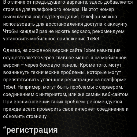
В отличие от предыдущего варианта, здесь добавляется
строчка для телефонного номера. На этот номер
высылается код подтверждения, телефон можно
использовать для восстановления доступа к аккаунту.
Чтобы каждый раз не искать зеркало, рекомендуем
установить мобильное приложение 1xBet.
Однако, на основной версии сайта 1xbet навигация
осуществляется через главное меню, а на мобильной
версии – через боковую панель. Кроме того, могут
возникнуть технические проблемы, которые могут
препятствовать успешной регистрации на платформе
1xbet. Например, могут быть проблемы с сервером,
соединением с интернетом, или же самим веб-сайтом.
При возникновении таких проблем, рекомендуется
прежде всего проверить свое интернет-соединение и
обновить страницу.
“регистрация