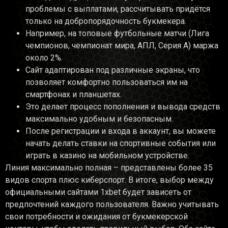
проблемы с выплатами, рассчитывать придётся
только на добропорядочность букмекера.
Например, на топовые футбольные матчи (Лига
чемпионов, чемпионат мира, АПЛ, Серия А) маржа
около 2%.
Сайт адаптирован под различные экраны, что
позволяет комфортно пользоваться им на
смартфонах и планшетах.
Это делает процесс пополнения и вывода средств
максимально удобным и безопасным.
После регистрации и входа в аккаунт, вы можете
начать делать ставки на спортивные события или
играть в казино на мобильном устройстве.
Линия максимально полная – представлены более 35
видов спорта плюс киберспорт. В итоге, выбор между
официальными сайтами 1xbet будет зависеть от
предпочтений каждого пользователя. Важно учитывать
свои потребности и ожидания от букмекерской