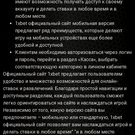
имеют возможность получать доступ к своему
аккаунту и делать ставки в любое время и в
любом месте.
1xbet официальный сайт мобильная версия
предлагает ряд преимуществ, которые делают
игру на мобильных устройствах еще более
удобной и доступной.
Клиентам необходимо авторизоваться через логин
и пароль, перейти в раздел «Касса», выбрать
соответствующую категорию в личном кабинете.
Официальный сайт 1xbet предлагает пользователям
удобство и множество возможностей для онлайн-
ставок и развлечений. Благодаря простой навигации и
доступным разделам, каждый пользователь сможет
легко ориентироваться на сайте и наслаждаться игрой.
Независимо от того, какую версию сайта вы
предпочитаете – мобильную или стандартную, 1xbet
официальный сайт позволяет вам наслаждаться игрой и
делать ставки в любое время” “и в любом месте.