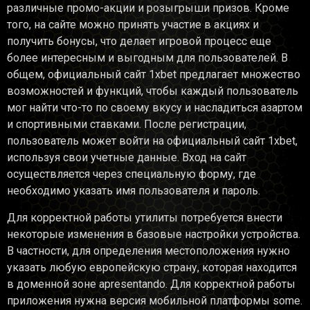
различные промо-акции и розыгрыши призов. Кроме
того, на сайте можно принять участие в акциях и
получить бонусы, что делает игровой процесс еще
более интересным и выгодным для пользователей. В
общем, официальный сайт 1xbet предлагает множество
возможностей и функций, чтобы каждый пользователь
мог найти что-то по своему вкусу и насладиться азартом
и спортивными ставками. После регистрации,
пользователь может войти на официальный сайт 1xbet,
используя свои учетные данные. Вход на сайт
осуществляется через специальную форму, где
необходимо указать имя пользователя и пароль.
Для корректной работы утилиты потребуется внести
некоторые изменения в базовые настройки устройства.
В частности, для определения местоположения нужно
указать любую европейскую страну, которая находится
в доменной зоне apresentando. Для корректной работы
приложения нужна версия мобильной платформы some.