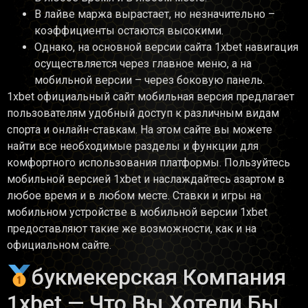
В лайве маржа вырастает, но незначительно –
коэффициенты остаются высокими.
Однако, на основной версии сайта 1xbet навигация
осуществляется через главное меню, а на
мобильной версии – через боковую панель.
1xbet официальный сайт мобильная версия предлагает
пользователям удобный доступ к различным видам
спорта и онлайн-ставкам. На этом сайте вы можете
найти все необходимые разделы и функции для
комфортного использования платформы. Пользуйтесь
мобильной версией 1xbet и наслаждайтесь азартом в
любое время и в любом месте. Ставки и игры на
мобильном устройстве в мобильной версии 1xbet
предоставляют такие же возможности, как и на
официальном сайте.
букмекерская Компания
1xbet — Что Вы Хотели Бы