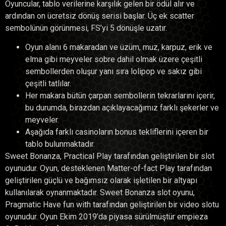
Oyuncular, tablo verilerine karşılık gelen bir ödül alır ve
ardından on ücretsiz dönüş serisi başlar. Üç ek scatter
sembolünün görünmesi, FS’yi 5 dönüşle uzatır.
Oyun alanı 6 makaradan ve üzüm, muz, karpuz, erik ve
elma gibi meyveler sobre dahil olmak üzere çeşitli
sembollerden oluşur yanı sıra lolipop ve sakız gibi
çeşitli tatlılar.
Her makara bütün çarpan sembollerin tekrarlarını içerir,
bu durumda, birazdan açıklayacağımız farklı şekerler ve
meyveler.
Aşağıda farklı casinoların bonus tekliflerini içeren bir
tablo bulunmaktadır.
Sweet Bonanza, Practical Play tarafından geliştirilen bir slot
oyunudur. Oyun, desteklenen Matter-of-fact Play tarafından
geliştirilen güçlü ve bağımsız olarak işletilen bir altyapı
kullanılarak oynanmaktadır. Sweet Bonanza slot oyunu,
Pragmatic Have fun with tarafından geliştirilen bir video slotu
oyunudur. Oyun Ekim 2019’da piyasa sürülmüştür empieza