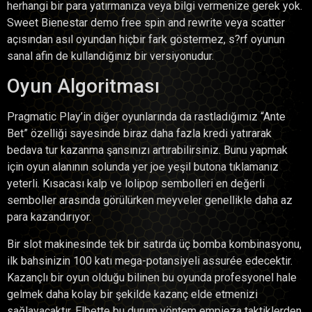
herhangi bir para yatırmanıza veya bilgi vermenize gerek yok.
Sweet Bienestar demo free spin and rewrite veya scatter
açısından asıl oyundan hiçbir fark göstermez, s?rf oyunun
sanal afin de kullandığınız bir versiyonudur.
Oyun Algoritması
Pragmatic Play’in diğer oyunlarında da rastladığımız “Ante
Bet” özelliği sayesinde biraz daha fazla kredi yatırarak
bedava tur kazanma şansınızı artırabilirsiniz. Bunu yapmak
için oyun alanının solunda yer joe yeşil butona tıklamanız
yeterli. Kısacası kalp ve lolipop sembolleri en değerli
semboller arasında görülürken meyveler genellikle daha az
para kazandırıyor.
Bir slot makinesinde tek bir satırda üç bomba kombinasyonu,
ilk bahsinizin 100 katı mega-potansiyeli assurée edecektir.
Kazançlı bir oyun olduğu bilinen bu oyunda profesyonel hale
gelmek daha kolay bir şekilde kazanç elde etmenizi
sağlayacaktır. Elbette bu durum yöntem empieza taktiklerden