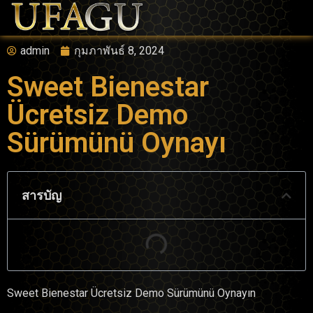
admin
กุมภาพันธ์ 8, 2024
Sweet Bienestar
Ücretsiz Demo
Sürümünü Oynayı
สารบัญ
Sweet Bienestar Ücretsiz Demo Sürümünü Oynayın