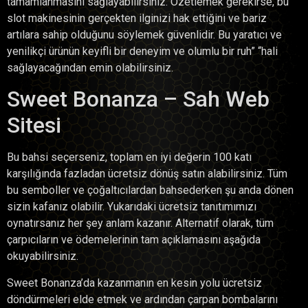
tamamlanmasını sağlayabilirsiniz. Özetlemek gerekirse, bu
slot makinesinin gerçekten ilginizi hak ettiğini ve bariz
artılara sahip olduğunu söylemek güvenlidir. Bu yaratıcı ve
yenilikçi ürünün keyifli bir deneyim ve olumlu bir ruh” “hali
sağlayacağından emin olabilirsiniz.
Sweet Bonanza – Sah Web
Sitesi
Bu bahsi seçerseniz, toplam en iyi değerin 100 katı
karşılığında fazladan ücretsiz dönüş satın alabilirsiniz. Tüm
bu semboller ve çoğaltıcılardan bahsederken şu anda dönen
sizin kafanız olabilir. Yukarıdaki ücretsiz tanıtımımızı
oynatırsanız her şey anlam kazanır. Alternatif olarak, tüm
çarpıcıların ve ödemelerinin tam açıklamasını aşağıda
okuyabilirsiniz.
Sweet Bonanza’da kazanmanın en kesin yolu ücretsiz
döndürmeleri elde etmek ve ardından çarpan bombalarını