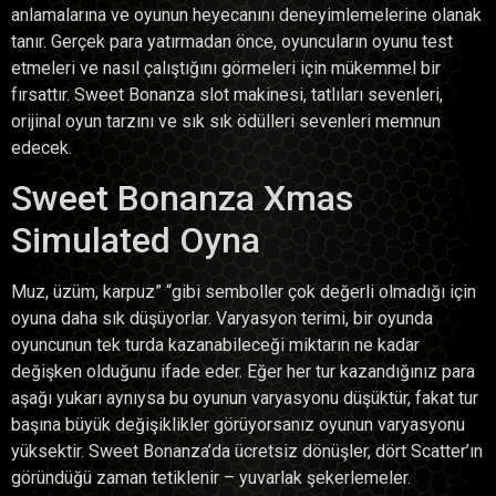
anlamalarına ve oyunun heyecanını deneyimlemelerine olanak
tanır. Gerçek para yatırmadan önce, oyuncuların oyunu test
etmeleri ve nasıl çalıştığını görmeleri için mükemmel bir
fırsattır. Sweet Bonanza slot makinesi, tatlıları sevenleri,
orijinal oyun tarzını ve sık sık ödülleri sevenleri memnun
edecek.
Sweet Bonanza Xmas
Simulated Oyna
Muz, üzüm, karpuz” “gibi semboller çok değerli olmadığı için
oyuna daha sık düşüyorlar. Varyasyon terimi, bir oyunda
oyuncunun tek turda kazanabileceği miktarın ne kadar
değişken olduğunu ifade eder. Eğer her tur kazandığınız para
aşağı yukarı aynıysa bu oyunun varyasyonu düşüktür, fakat tur
başına büyük değişiklikler görüyorsanız oyunun varyasyonu
yüksektir. Sweet Bonanza’da ücretsiz dönüşler, dört Scatter’ın
göründüğü zaman tetiklenir – yuvarlak şekerlemeler.