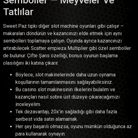
Tatlılar
Sweet Paz tıpkı diğer slot machine oyunları gibi çalışır –
makaraları döndürün ve kazancınızı elde etmek için aynı
sembolleri toplamaya çalışın. Oyunda ayrıca kazancınızı
artırabilecek Scatter empieza Multiplier gibi özel semboller
de bulunur. Çifte Şans özelliği, bonus oyunun başlama
olasılığını iki katına çıkarır.
Böylece, slot makinelerinde daha uzun oynama
koşullarının tamamlanmasını sağlayabilirsiniz.
Bu casino slot makinesinin ilkelerini bulalım ve
kazançları nasıl sobre üst düzeye çıkaracağımızı
inceleyelim.
Tek dezavantajı, 20x’in sağladığı gibi daha fazla
serbest vida satın alamamak.
Her şey başarılı olmazsa, oyunu mümkün olduğunca az
para kullanarak oynayın.