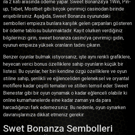
ila 2 katı arasında ödeme yapar. Sweet Bonanza’ya 1Win, Pin-
up, 1xbet, Mostbet gibi birçok çevrimiçi casinodan birinde
erişebilirsiniz. Aşağıda, Sweet Bonanza oyunundaki
sembolleri empieza bunlara karşılık gelen çarpanları gösteren
bir ödeme tablosu bulunmaktadır. Kayıt olurken verdiğiniz
bilgilerinizi girin, sweet bonanza casino’ya çevrimiçi gidin,
oyunun empieza yüksek oranların tadını çıkarın.
Benzer oyunlar bulmak istiyorsanız, işte aynı renkli grafiklere,
heyecan verici bonus özelliklere sahip oyunların küçük bir
listesi. Bu oyunlar, her biri kendine özgü özelliklere ve oyun
stiline sahip, şenlikli ve eğlenceliden geleneksel ve oryantal
motiflere kadar çeşitli temaları ve stilleri temsil eder. Sweet
Bienestar gibi bir oyun oynamak o kadar eğlenceli olabilir ki
online kumarhanelerde eine kadar zaman ya da para
harcadığınızı fark edemezsiniz. Bu nedenle, oyun oynarken
davranışlarınıza dikkat etmeniz gerekir.
Swet Bonanza Sembolleri