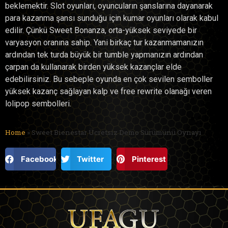
beklemektir. Slot oyunları, oyuncuların şanslarına dayanarak
para kazanma şansı sunduğu için kumar oyunları olarak kabul
edilir. Çünkü Sweet Bonanza, orta-yüksek seviyede bir
varyasyon oranına sahip. Yani birkaç tur kazanmamanızın
ardından tek turda büyük bir tumble yapmanızın ardından
çarpan da kullanarak birden yüksek kazançlar elde
edebilirsiniz. Bu sebeple oyunda en çok sevilen semboller
yüksek kazanç sağlayan kalp ve free rewrite olanağı veren
lolipop sembolleri.
Home
»
Sweet Bienestar Ücretsiz Demo Sürümünü Oynayı
Facebook
Twitter
Pinterest