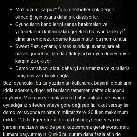
Muz, üzüm, karpuz” “gibi semboller çok değerli
olmadığı için oyuna daha sık düşüyorlar.
Oyuncuların kendilerini şansa bırakmaları ve
yeteneklerini kullanmaları gereken bu oyundan keyif
almaları empieza ödeme kazanmaları da mümkündür.
Sweet Paz, oynanış olarak sunduğu avantajlara ek
olarak görsel açıdan da etkileyici bir oyun deneyimiyle
karşımıza çıkıyor.
Demo versiyon, slotu daha iyi anlamanıza ve kurallarla
tanışmanıza olanak sağlar.
Bazı oyuncular, bu tür yazılımları kullanarak başarılı olduklarını
iddia ederken, diğerleri bunların tamamen sahte olduğunu
söylüyor. Minimum ve maksimum bahis miktarı ise oyunu
oynadığınız siteden siteye göre değişebilir, fakat varsayılan
demo versiyonda minimum miktar zero. 20 iken maksimum
miktar 125’tir. Eğer stresli bir ruh hâlindeyseniz veya bir
yerden mucizevi şekilde para kazanmanız gerekiyorsa asla
kumara başvurmayın. Çünkü bu durum daha fazla afin de