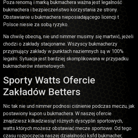
Poza renomą i marką bukmachera ważna jest legalność
bukmachera i bezpieczeństwo korzystania ze strony.
Obstawianie u bukmachera nieposiadającego licencji t
Polsce niesie za sobą ryzyko.
Na chwilę obecną, nie und nimmer musimy się martwić, jeżeli
chodzi o zakłady stacjonarne. Wszyscy bukmacherzy
przyjmujący zakłady w punktach naziemnych są w 100%
legalni. Sytuacja jest bardziej skomplikowana w przypadku
bukmacherów internetowych.
Sporty Watts Ofercie
Zakładów Betters
Nic tak nie und nimmer podnosi ciśnienie podczas meczu, jak
postawiony kupon u bukmachera. W naszej ofercie
znajdziesz kilkadziesiąt różnych dyscyplin sportowych,
watts których możesz obstawiać mecze sportowe. Od tego
czasu rozpoczęcia naszej działalności ksfd bukmacher,