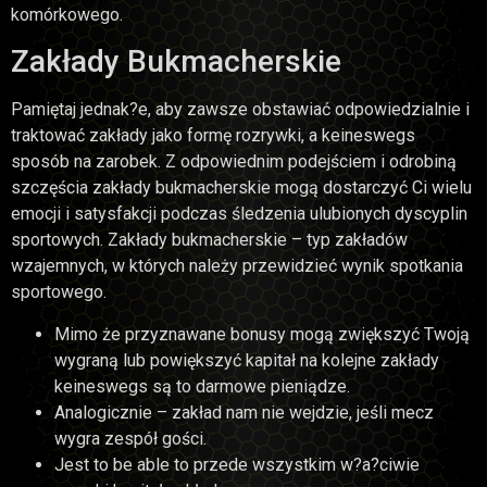
komórkowego.
Zakłady Bukmacherskie
Pamiętaj jednak?e, aby zawsze obstawiać odpowiedzialnie i
traktować zakłady jako formę rozrywki, a keineswegs
sposób na zarobek. Z odpowiednim podejściem i odrobiną
szczęścia zakłady bukmacherskie mogą dostarczyć Ci wielu
emocji i satysfakcji podczas śledzenia ulubionych dyscyplin
sportowych. Zakłady bukmacherskie – typ zakładów
wzajemnych, w których należy przewidzieć wynik spotkania
sportowego.
Mimo że przyznawane bonusy mogą zwiększyć Twoją
wygraną lub powiększyć kapitał na kolejne zakłady
keineswegs są to darmowe pieniądze.
Analogicznie – zakład nam nie wejdzie, jeśli mecz
wygra zespół gości.
Jest to be able to przede wszystkim w?a?ciwie