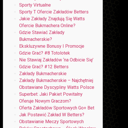
Sporty Virtualne
Sporty T Ofercie Zakładów Betters
Jakie Zakłady Znajdują Się Watts
Ofercie Bukmachera Online?
Gdzie Stawiać Zakłady
Bukmacherskie?
Ekskluzywne Bonusy I Promocje
Gdzie Grać? #8 Totolotek
Nie Stawiaj Zakładów ‘na Odbicie Się’
Gdzie Grać? #12 Betters
Zakłady Bukmacherskie
Zakłady Bukmacherskie – Najchętniej
Obstawiane Dyscypliny Watts Polsce
Superbet: Jaki Pakiet Powitalny
Oferuje Nowym Graczom?
Oferta Zakładów Sportowych Go+ Bet
Jak Postawić Zakład W Betters?
Obstawianie Meczy Sportowych