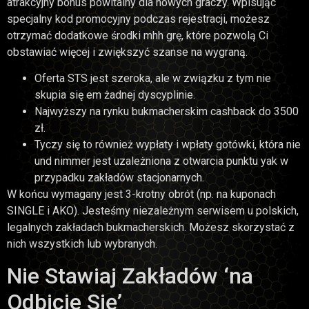
atrakcyjny bonus powitalny dla nowych graczy. Wpisując
specjalny kod promocyjny podczas rejestracji, możesz
otrzymać dodatkowe środki mhh grę, które pozwolą Ci
obstawiać więcej i zwiększyć szanse na wygraną.
Oferta STS jest szeroka, ale w związku z tym nie
skupia się em żadnej dyscyplinie.
Najwyższy na rynku bukmacherskim cashback do 3500
zł.
Tyczy się to również wypłaty i wpłaty gotówki, która nie
und nimmer jest uzależniona z otwarcia punktu yak w
przypadku zakładów stacjonarnych.
W końcu wymagany jest 3-krotny obrót (np. na kuponach
SINGLE i AKO). Jesteśmy niezależnym serwisem u polskich,
legalnych zakładach bukmacherskich. Możesz skorzystać z
nich wszystkich lub wybranych.
Nie Stawiaj Zakładów ‘na
Odbicie Się’