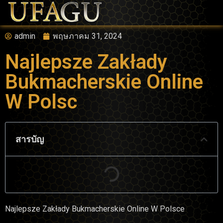
admin
พฤษภาคม 31, 2024
Najlepsze Zakłady
Bukmacherskie Online
W Polsc
สารบัญ
Najlepsze Zakłady Bukmacherskie Online W Polsce