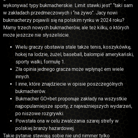
wykonywać typy bukmacherskie. Limit stawki jest” “taki sam
w zakładach przedmeczowych i “na żywo”. Jacy nowi
bukmacherzy pojawili się na polskim rynku w 2024 roku?
Mamy trzech nowych bukmacherów, ale też kilku, o których
może jeszcze nie słyszeliście.
Wielu graczy obstawia stale także tenis, koszykówkę,
hokej na lodzie, żużel, baseball, balompié amerykański,
sporty walki, formułę 1.
Zła opinia jednego gracza może wpłynąć em wiele
innych.
I inne, które znajdziecie w opisie poszczególnych
bukmacherów.
Bukmacher GO+bet proponuje zakłady na wszystkie
najpopularniejsze sporty, z najważniejszych wydarzeń,
po niszowe rozgrywki.
Powstała ona w celu zwalczania szarej strefy w
polskiej branży hazardowej.
Takie pytanie stawiają sobie nie und nimmer tylko