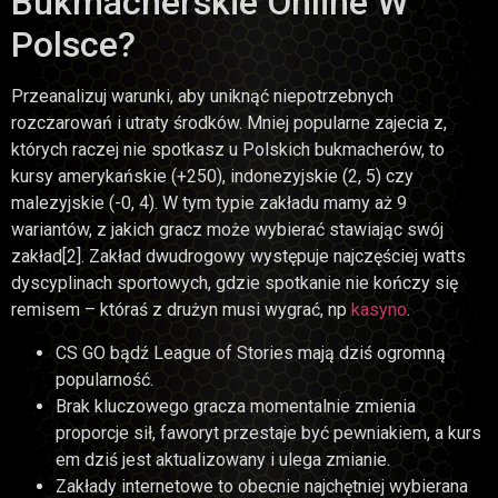
Bukmacherskie Online W
Polsce?
Przeanalizuj warunki, aby uniknąć niepotrzebnych
rozczarowań i utraty środków. Mniej popularne zajecia z,
których raczej nie spotkasz u Polskich bukmacherów, to
kursy amerykańskie (+250), indonezyjskie (2, 5) czy
malezyjskie (-0, 4). W tym typie zakładu mamy aż 9
wariantów, z jakich gracz może wybierać stawiając swój
zakład[2]. Zakład dwudrogowy występuje najczęściej watts
dyscyplinach sportowych, gdzie spotkanie nie kończy się
remisem – któraś z drużyn musi wygrać, np
kasyno
.
CS GO bądź League of Stories mają dziś ogromną
popularność.
Brak kluczowego gracza momentalnie zmienia
proporcje sił, faworyt przestaje być pewniakiem, a kurs
em dziś jest aktualizowany i ulega zmianie.
Zakłady internetowe to obecnie najchętniej wybierana