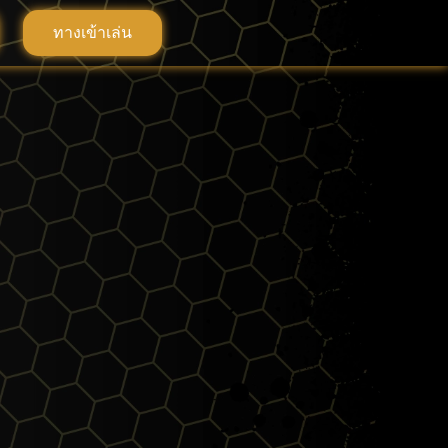
ทางเข้าเล่น