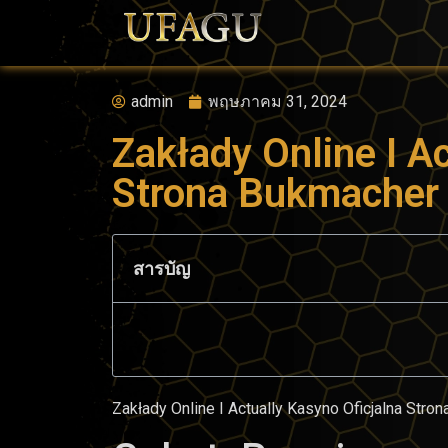
admin
พฤษภาคม 31, 2024
Zakłady Online I A
Strona Bukmacher
สารบัญ
Zakłady Online I Actually Kasyno Oficjalna Stro