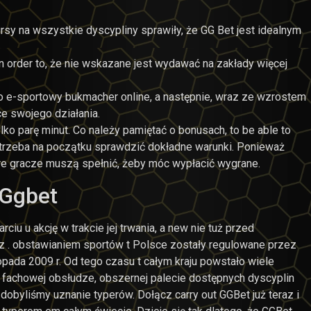
ursy na wszystkie dyscypliny sprawiły, że GG Bet jest idealnym
 order to, że nie wskazane jest wydawać na zakłady więcej
ko e-sportowy bukmacher online, a następnie, wraz ze wzrostem
e swojego działania.
tylko parę minut. Co należy pamiętać o bonusach, to be able to
, trzeba na początku sprawdzić dokładne warunki. Ponieważ
re gracze muszą spełnić, żeby móc wypłacić wygrane.
 Ggbet
iu u akcję w trakcie jej trwania, a new nie tuż przed
z . obstawianiem sportów t Polsce zostały regulowane przez
pada 2009 r. Od tego czasu t całym kraju powstało wiele
ej fachowej obsłudze, obszernej palecie dostępnych dyscyplin
yliśmy uznanie typerów. Dołącz carry out GGBet już teraz i