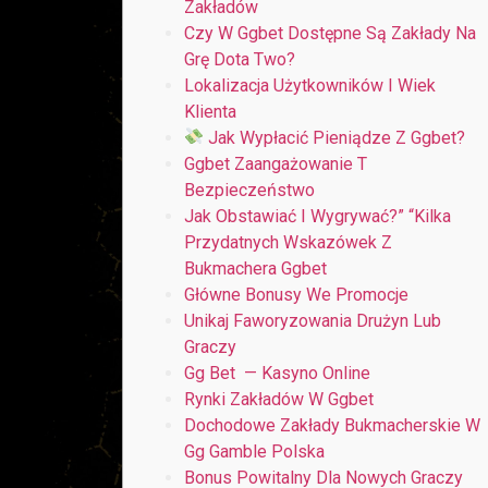
Zakładów
Czy W Ggbet Dostępne Są Zakłady Na
Grę Dota Two?
Lokalizacja Użytkowników I Wiek
Klienta
Jak Wypłacić Pieniądze Z Ggbet?
Ggbet Zaangażowanie T
Bezpieczeństwo
Jak Obstawiać I Wygrywać?” “Kilka
Przydatnych Wskazówek Z
Bukmachera Ggbet
Główne Bonusy We Promocje
Unikaj Faworyzowania Drużyn Lub
Graczy
Gg Bet — Kasyno Online
Rynki Zakładów W Ggbet
Dochodowe Zakłady Bukmacherskie W
Gg Gamble Polska
Bonus Powitalny Dla Nowych Graczy