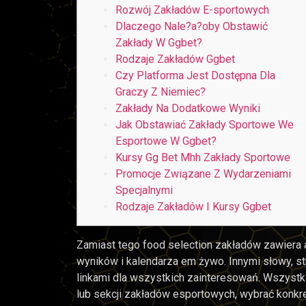
Rozwój Zakładów E-sportowych
Dlaczego Nale?a?oby Obstawić
Zakłady W Ggbet?
Rodzaje Zakładów Ggbet
Czy Platforma Jest Dostępna Dla
Graczy Z Niemiec?
Zakłady Na Dodatkowe Wyniki
Jak Obstawiać Zakłady Sportowe We
Esportowe W Ggbet?
Kursy Gg Bet Mhh Zakłady Sportowe
Promocje Związane Z Wydarzeniami
Specjalnymi
Rodzaje Zakładów I Kursy Ggbet
Zamiast tego food selection zakładów zawiera 
wyników i kalendarza em żywo. Innymi słowy, 
linkami dla wszystkich zainteresowań. Wszystk
lub sekcji zakładów esportowych, wybrać konkret