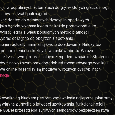
eje w popularnych automatach do gry, w których gracze mogą
erów i udział t puli nagród.
kać dostęp do odmiennych dyscyplin sportowych.
 jaka będzie wygrana kwota za każde postawione euro.
wybrać jedną z wielu popularnych metod płatności.
wybrać dostępne do obejrzenia spotkanie.
nia i actually minimalną kwotę doładowania. Należy też
o po spełnieniu konkretnych warunków obrotu. W razie
akt z naszym profesjonalnym zespołem wsparcia. Strategia
czów z najwyższym prawdopodobieństwem równego wyniku i
we online na remisy są możliwe w różnych dyscyplinach
kacja
.
kownika są kluczem perform zapewnienia najlepszej platformy
witrynę z . myślą o łatwości użytkowania, funkcjonalności i
że GGBet przestrzega surowych standardów bezpieczeństwa