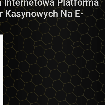
 Internetowa Platforma
er Kasynowych Na E-