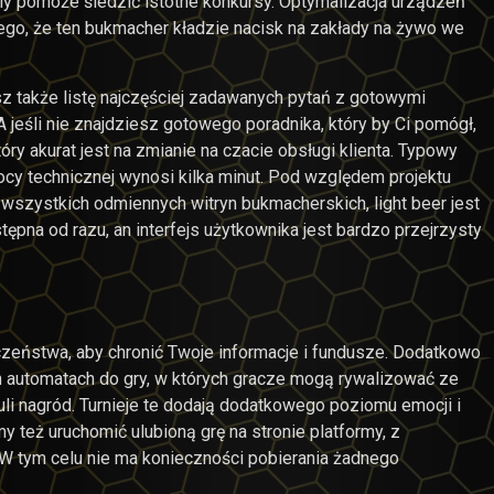
ly pomoże śledzić istotne konkursy. Optymalizacja urządzeń
tego, że ten bukmacher kładzie nacisk na zakłady na żywo we
sz także listę najczęściej zadawanych pytań z gotowymi
 jeśli nie znajdziesz gotowego poradnika, który by Ci pomógł,
y akurat jest na zmianie na czacie obsługi klienta. Typowy
y technicznej wynosi kilka minut. Pod względem projektu
 wszystkich odmiennych witryn bukmacherskich, light beer jest
tępna od razu, an interfejs użytkownika jest bardzo przejrzysty
zeństwa, aby chronić Twoje informacje i fundusze. Dodatkowo
h automatach do gry, w których gracze mogą rywalizować ze
puli nagród. Turnieje te dodają dodatkowego poziomu emocji i
y też uruchomić ulubioną grę na stronie platformy, z
W tym celu nie ma konieczności pobierania żadnego