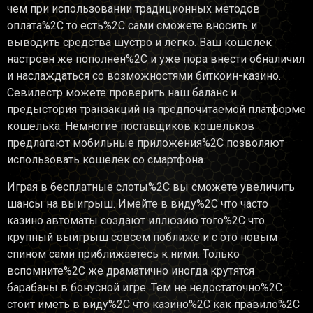
чем при использовании традиционных методов
оплата%2C то есть%2C сами сможете вносить и
выводить средства шустро и легко. Ваш кошелек
настроен же пополнен%2C и уже пора внести обналичил
и наслаждаться со возможностями биткоин-казино.
Севилестр можете проверить наш баланс и
предыстория транзакций на предпочитаемой платформе
кошелька. Немногие поставщиков кошельков
предлагают мобильные приложения%2C позволяют
использовать кошелек со смартфона.
Играя в бесплатные слоты%2C вы сможете увеличить
шансы на выигрыш. Имейте в виду%2C что часто
казино автоматы создают иллюзию того%2C что
крупный выигрыш совсем поближе и с ото новым
спином сами приближаетесь к ними. Только
вспомните%2C же драматично иногда крутятся
барабаны в бонусной игре. Тем не недостаточно%2C
стоит иметь в виду%2C что казино%2C как правило%2C