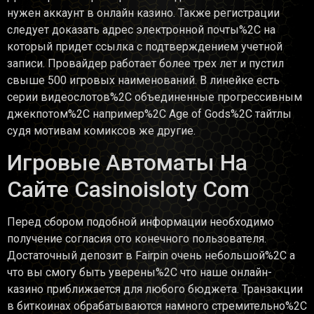
нужен аккаунт в онлайн казино. Также регистрации
следует доказать адрес электронной почты%2C на
который придет ссылка с подтверждением учетной
записи. Провайдер работает более трех лет и пустил
свыше 500 игровых наименований. В линейке есть
серии видеослотов%2C объединенные прогрессивным
джекпотом%2C например%2C Age of Gods%2C тайтлы
судя мотивам комиксов же другие.
Игровые Автоматы На
Сайте Casinoisloty Com
Перед сбором подобной информации необходимо
получение согласия ото конечного пользователя.
Достаточный депозит в Fairpin очень небольшой%2C а
что вы смогу быть уверены%2C что наше онлайн-
казино приближается для любого бюджета. Транзакции
в биткоинах обрабатываются намного стремительно%2C