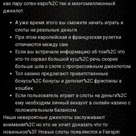
как пару сотен евро%2C так и многомиллионный
джекпот.
А уже время этого вы сможете начать играть и
слоты на реальные деньги.
При этом европейская и французская рулетки
отличаются между сам.
Если вы встречали информацию об том%2C что
кто-то сорвал большой куш%2C речь скорее
больше шла о слоте с прогрессивным джекпотом.
Топ казино предлагают приветственные
бонусы%2C бонусы и депозит%2C фриспины а
кэшбек.
Если пользователь играет а слоты на деньги%2C
ему необходим личный аккаунт в онлайн-казино с
положительным балансом.
Наши невероятные джекпоты заслуживают
внимания%2C но кто не хочет доказать что-то
новенькое%3F Новые слоты появляются и Fairspin