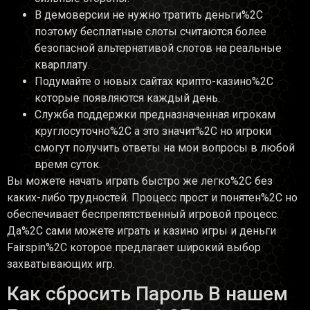
В демоверсии не нужно тратить деньги%2C
поэтому бесплатные слоты считаются более
безопасной альтернативой слотов на реальные
кварплату.
Подумайте о новых сайтах крипто-казино%2C
которые появляются каждый день.
Служба поддержки предназначенная игрокам
круглосуточно%2C а это значит%2C но игроки
смогут получить ответы на мои вопросы в любой
время суток.
Вы можете начать играть быстро же легко%2C без
каких-либо трудностей. Процесс прост и понятен%2C но
обеспечивает беспрепятственный игровой процесс.
Да%2C сами можете играть и казино игры и деньги
Fairspin%2C которое предлагает широкий выбор
захватывающих игр.
Как сбросить Пароль В нашем