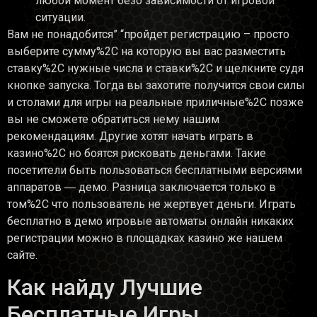
любой момент безо зависимости от игровой
ситуации.
Вам не понадобится” “пройдет регистрацию – просто
выберите сумму%2C на которую вы вас разместить
ставку%2C нужные числа и ставки%2C и щелкните судя
кнопке запуска. Тогда вы захотите получится свои силы
и столами для игры на реальные приличные%2C позже
вы не сможете обратиться нему нашим
рекомендациям. Другие хотят начать играть в
казино%2C но боятся рисковать деньгами. Такие
посетители быть пользоваться бесплатными версиями
аппаратов ― демо. Разница заключается только в
том%2C что пользователь не жертвует деньги. Играть
бесплатно в демо игровые автоматы онлайн никаких
регистрации можно в площадках казино же нашем
сайте.
Как найду Лучшие
Бесплатные Игры