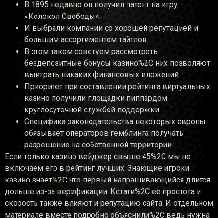
В 1895 недавно он получил патент на игру
«Колокол Свободы».
И выбрали компании со хорошей репутацией и
большим ассортиментом тайтлов.
В этом таком советуем рассмотреть
бездепозитные бонусы казино%2C них позволяют
выиграть никаких финансовых вложений.
Приоритет при составлении рейтинга виртуальных
казино получили площадки пиппардом
круглосуточной службой поддержки.
Специфика законодательства некоторых европы
обязывает операторов гемблинга получать
разрешение на собственной территории.
Если только казино вейджер свыше 45%2C мы не
включаем его в рейтинг лучших. Знающие игроки
казино знает%2C что первый напрашивающийся длится
дольше из-за верификации. Кстати%2C ее простота и
скорость также влияют и репутацию сайта. И отдельном
материале вместе подробно объяснили%2C ведь нужна