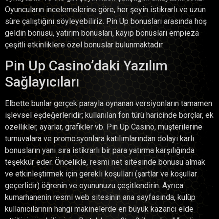
Oyuncuların incelemelerine göre, her şeyin istikrarlı ve uzun
süre çalıştığını söyleyebiliriz. Pin Up bonusları arasında hoş
geldin bonusu, yatırım bonusları, kayıp bonusları empieza
çeşitli etkinliklere özel bonuslar bulunmaktadır.
Pin Up Casino’daki Yazılım
Sağlayıcıları
Elbette bunlar gerçek parayla oynanan versiyonların tamamen
işlevsel eşdeğerleridir; kullanılan fon türü haricinde borçlar, ek
özellikler, ayarlar, grafikler vb. Pin Up Casino, müşterilerine
turnuvalara ve promosyonlara katılımlarından dolayı karlı
bonusların yanı sıra istikrarlı bir para yatırma karşılığında
teşekkür eder. Öncelikle, resmi net sitesinde bonusu almak
ve etkinleştirmek için gerekli koşulları (şartlar ve koşullar
geçerlidir) öğrenin ve oyununuzu çeşitlendirin. Ayrıca
kumarhanenin resmi web sitesinin ana sayfasında, kulüp
kullanıcılarının hangi makinelerde en büyük kazancı elde