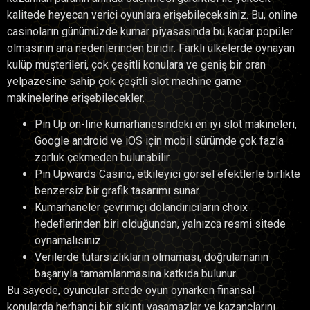
kalitede heyecan verici oyunlara erişebileceksiniz. Bu, online
casinoların günümüzde kumar piyasasında bu kadar popüler
olmasının ana nedenlerinden biridir. Farklı ülkelerde oynayan
kulüp müşterileri, çok çeşitli konulara ve geniş bir oran
yelpazesine sahip çok çeşitli slot machine game
makinelerine erişebilecekler.
Pin Up on-line kumarhanesindeki en iyi slot makineleri,
Google android ve iOS için mobil sürümde çok fazla
zorluk çekmeden bulunabilir.
Pin Upwards Casino, etkileyici görsel efektlerle birlikte
benzersiz bir grafik tasarımı sunar.
Kumarhaneler çevrimiçi dolandırıcıların choix
hedeflerinden biri olduğundan, yalnızca resmi sitede
oynamalısınız.
Verilerde tutarsızlıkların olmaması, doğrulamanın
başarıyla tamamlanmasına katkıda bulunur.
Bu sayede, oyuncular sitede oyun oynarken finansal
konularda herhangi bir sıkıntı yaşamazlar ve kazançlarını