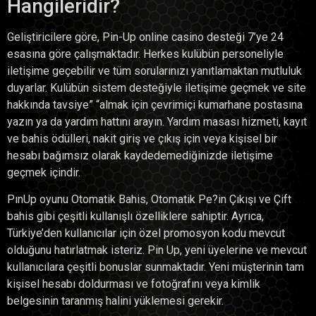
Hangileridir?
Geliştiricilere göre, Pin-Up online casino desteği 7’ye 24
esasına göre çalışmaktadır. Herkes kulübün personeliyle
iletişime geçebilir ve tüm sorularınızı yanıtlamaktan mutluluk
duyarlar. Kulübün sistem desteğiyle iletişime geçmek ve site
hakkında tavsiye” “almak için çevrimiçi kumarhane postasına
yazın ya da yardım hattını arayın. Yardım masası hizmeti, kayıt
ve bahis ödülleri, nakit giriş ve çıkış için veya kişisel bir
hesabı bağımsız olarak kaydedemediğinizde iletişime
geçmek içindir.
PınUp oyunu Otomatik Bahis, Otomatik Pe?in Çıkışı ve Çift
bahis gibi çeşitli kullanışlı özelliklere sahiptir. Ayrıca,
Türkiye’den kullanıcılar için özel promosyon kodu mevcut
olduğunu hatırlatmak isteriz. Pin Up, yeni üyelerine ve mevcut
kullanıcılara çeşitli bonuslar sunmaktadır. Yeni müşterinin tam
kişisel hesabı doldurması ve fotoğrafını veya kimlik
belgesinin taranmış halini yüklemesi gerekir.