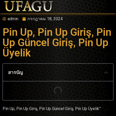
admin
กรกฎาคม 18, 2024
Pin Up, Pin Up Giriş, Pin
Up Güncel Giriş, Pin Up
Üyelik
สารบัญ
Pin Up, Pin Up Giriş, Pin Up Güncel Giriş, Pin Up Üyelik”