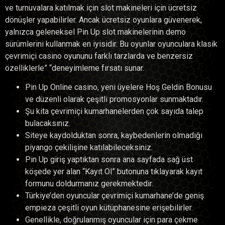
ve turnuvalara katılmak için slot makineleri için ücretsiz
dönüşler yapabilirler. Ancak ücretsiz oyunlara güvenerek,
yalnızca geleneksel Pin Up slot makinelerinin demo
sürümlerini kullanmak en iyisidir. Bu oyunlar oyunculara klasik
çevrimiçi casino oyununu farklı tarzlarda ve benzersiz
özelliklerle” “deneyimleme fırsatı sunar.
Pin Up Online casino, yeni üyelere Hoş Geldin Bonusu
ve düzenli olarak çeşitli promosyonlar sunmaktadır.
Şu kita çevrimiçi kumarhanelerden çok sayıda talep
bulacaksınız.
Siteye kaydolduktan sonra, kaybedenlerin olmadığı
piyango çekilişine katılabileceksiniz.
Pin Up giriş yaptıktan sonra ana sayfada sağ üst
köşede yer alan “Kayıt Ol” butonuna tıklayarak kayıt
formunu doldurmanız gerekmektedir.
Türkiye’den oyuncular çevrimiçi kumarhane’de geniş
empieza çeşitli oyun kütüphanesine erişebilirler.
Genellikle, doğrulanmış oyuncular için para çekme