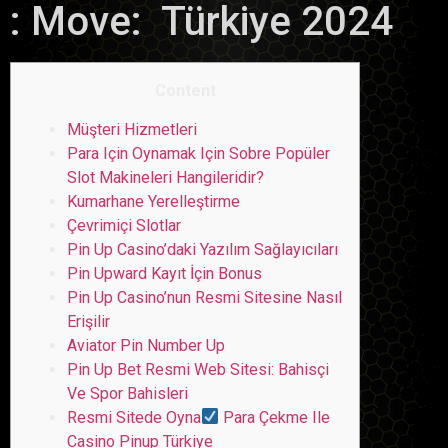
: Move: ️ Türkiye 2024
Content
Müşteri Hizmetleri
Para Için Oynamak Için Sobre Popüler
Slot Makineleri Hangileridir?
Kumarhane Yerelleştirme
Çevrimiçi Slotlar
Pin Up Casino’daki Yazılım Sağlayıcıları
Pin Upward Kayıt İçin Bonus
Pin Up Casino’nun Resmi Sitesine Nasıl
Erişilir
Aviator Pin Number Up
Pin Up Bet Resmi Web Sitesi: Bahisçi
Ve Spor Bahisleri
Resmi Sitede Oyna
Para Çekme Ile
Casino Pinup Türkiye