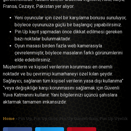
Fransa, Cezayir, Pakistan yer alıyor.
Yeni oyuncular için özel bir karşılama bonusu sunuluyor,
böylece oyununuza güçlü bir başlangıç yapabilirsiniz.
Pin Up kayıt yapmadan önce dikkat edilmesi gereken
bazı noktalar bulunmaktadır.
Oyun masası birden fazla web kamerasıyla
çevrelenmiştir, böylece masaların farklı görünümlerini
elde edebilirsiniz.
Müşterilerin ve kişisel verilerinin korunması en önemli
noktadır ve bu çevrimiçi kumarhaneyi özel kılan şeydir.
Sağlayıcı, sağlanan tüm kişisel verilerin yasa dışı kullanıma”
“veya değişikliğe karşı korunmasını sağlamak için Güvenli
Yuva Katmanını kullanır. Yani bilgilerinizi üçüncü şahıslara
aktarmak tamamen imkansızdır.
Home
»
Pin Up, Pin Up Giriş, Pin Up Güncel Giriş, Pin Up Üyelik