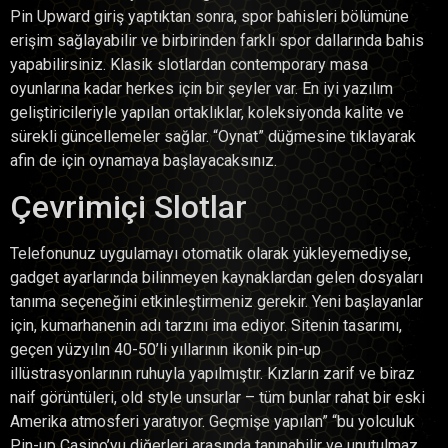
Pin Upward giriş yaptıktan sonra, spor bahisleri bölümüne
erişim sağlayabilir ve birbirinden farklı spor dallarında bahis
yapabilirsiniz. Klasik slotlardan contemporary masa
oyunlarına kadar herkes için bir şeyler var. En iyi yazılım
geliştiricileriyle yapılan ortaklıklar, koleksiyonda kalite ve
sürekli güncellemeler sağlar. “Oynat” düğmesine tıklayarak
afin de için oynamaya başlayacaksınız.
Çevrimiçi Slotlar
Telefonunuz uygulamayı otomatik olarak yükleyemediyse,
gadget ayarlarında bilinmeyen kaynaklardan gelen dosyaları
tanıma seçeneğini etkinleştirmeniz gerekir. Yeni başlayanlar
için, kumarhanenin adı tarzını ima ediyor. Sitenin tasarımı,
geçen yüzyılın 40-50’li yıllarının ikonik pin-up
illüstrasyonlarının ruhuyla yapılmıştır. Kızların zarif ve biraz
naif görüntüleri, old style unsurlar – tüm bunlar rahat bir eski
Amerika atmosferi yaratıyor. Geçmişe yapılan” “bu yolculuk
Pin-up Casino’yu diğerleri arasında tanınabilir ve unutulmaz