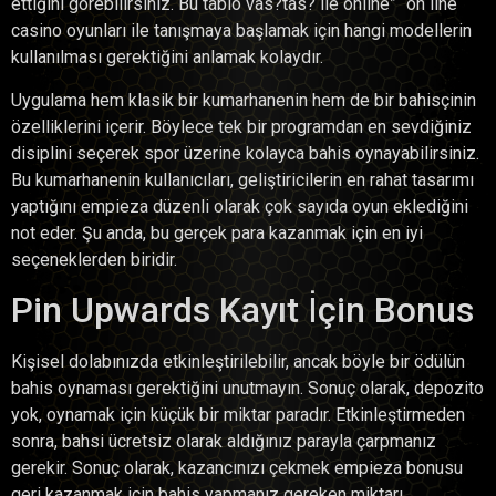
ettiğini görebilirsiniz. Bu tablo vas?tas? ile online” “on line
casino oyunları ile tanışmaya başlamak için hangi modellerin
kullanılması gerektiğini anlamak kolaydır.
Uygulama hem klasik bir kumarhanenin hem de bir bahisçinin
özelliklerini içerir. Böylece tek bir programdan en sevdiğiniz
disiplini seçerek spor üzerine kolayca bahis oynayabilirsiniz.
Bu kumarhanenin kullanıcıları, geliştiricilerin en rahat tasarımı
yaptığını empieza düzenli olarak çok sayıda oyun eklediğini
not eder. Şu anda, bu gerçek para kazanmak için en iyi
seçeneklerden biridir.
Pin Upwards Kayıt İçin Bonus
Kişisel dolabınızda etkinleştirilebilir, ancak böyle bir ödülün
bahis oynaması gerektiğini unutmayın. Sonuç olarak, depozito
yok, oynamak için küçük bir miktar paradır. Etkinleştirmeden
sonra, bahsi ücretsiz olarak aldığınız parayla çarpmanız
gerekir. Sonuç olarak, kazancınızı çekmek empieza bonusu
geri kazanmak için bahis yapmanız gereken miktarı