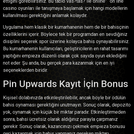
ettiğini görebilirsiniz. Bu tablo vas?tas? ile online” “on line
casino oyunları ile tanışmaya başlamak için hangi modellerin
kullanılması gerektiğini anlamak kolaydır.
Uygulama hem klasik bir kumarhanenin hem de bir bahisçinin
özelliklerini içerir. Böylece tek bir programdan en sevdiğiniz
disiplini seçerek spor üzerine kolayca bahis oynayabilirsiniz.
Bu kumarhanenin kullanıcıları, geliştiricilerin en rahat tasarımı
yaptığını empieza düzenli olarak çok sayıda oyun eklediğini
not eder. Şu anda, bu gerçek para kazanmak için en iyi
seçeneklerden biridir.
Pin Upwards Kayıt İçin Bonus
Kişisel dolabınızda etkinleştirilebilir, ancak böyle bir ödülün
bahis oynaması gerektiğini unutmayın. Sonuç olarak, depozito
yok, oynamak için küçük bir miktar paradır. Etkinleştirmeden
sonra, bahsi ücretsiz olarak aldığınız parayla çarpmanız
gerekir. Sonuç olarak, kazancınızı çekmek empieza bonusu
geri kazanmak için bahis yapmanız gereken miktarı