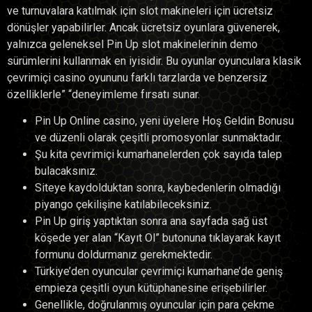
ve turnuvalara katılmak için slot makineleri için ücretsiz
dönüşler yapabilirler. Ancak ücretsiz oyunlara güvenerek,
yalnızca geleneksel Pin Up slot makinelerinin demo
sürümlerini kullanmak en iyisidir. Bu oyunlar oyunculara klasik
çevrimiçi casino oyununu farklı tarzlarda ve benzersiz
özelliklerle” “deneyimleme fırsatı sunar.
Pin Up Online casino, yeni üyelere Hoş Geldin Bonusu
ve düzenli olarak çeşitli promosyonlar sunmaktadır.
Şu kita çevrimiçi kumarhanelerden çok sayıda talep
bulacaksınız.
Siteye kaydolduktan sonra, kaybedenlerin olmadığı
piyango çekilişine katılabileceksiniz.
Pin Up giriş yaptıktan sonra ana sayfada sağ üst
köşede yer alan “Kayıt Ol” butonuna tıklayarak kayıt
formunu doldurmanız gerekmektedir.
Türkiye’den oyuncular çevrimiçi kumarhane’de geniş
empieza çeşitli oyun kütüphanesine erişebilirler.
Genellikle, doğrulanmış oyuncular için para çekme