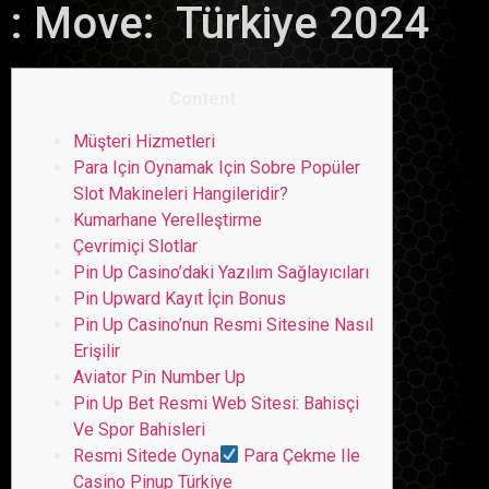
: Move: ️ Türkiye 2024
Content
Müşteri Hizmetleri
Para Için Oynamak Için Sobre Popüler
Slot Makineleri Hangileridir?
Kumarhane Yerelleştirme
Çevrimiçi Slotlar
Pin Up Casino’daki Yazılım Sağlayıcıları
Pin Upward Kayıt İçin Bonus
Pin Up Casino’nun Resmi Sitesine Nasıl
Erişilir
Aviator Pin Number Up
Pin Up Bet Resmi Web Sitesi: Bahisçi
Ve Spor Bahisleri
Resmi Sitede Oyna
Para Çekme Ile
Casino Pinup Türkiye