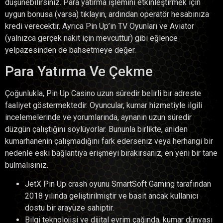
düşünebilirsiniz. Para yatırma işlemini etkinleştirmek için
uygun bonusa (varsa) tıklayın, ardından operatör hesabınıza
kredi verecektir. Ayrıca Pin Up’ın TV Oyunları ve Aviator
(yalnızca gerçek nakit için mevcuttur) gibi eğlence
yelpazesinden de bahsetmeye değer.
Para Yatırma Ve Çekme
Çoğunlukla, Pin Up Casino uzun süredir belirli bir adreste
faaliyet göstermektedir. Oyuncular, kumar hizmetiyle ilgili
incelemelerinde ve yorumlarında, aynanın uzun süredir
düzgün çalıştığını söylüyorlar. Bununla birlikte, aniden
kumarhanenin çalışmadığını fark ederseniz veya herhangi bir
nedenle eski bağlantıya erişmeyi bırakırsanız, en yeni bir tane
bulmalısınız.
JetX Pin Up crash oyunu SmartSoft Gaming tarafından
2018 yılında geliştirilmiştir ve basit ancak kullanıcı
dostu bir arayüze sahiptir.
Bilgi teknolojisi ve dijital evrim çağında, kumar dünyası