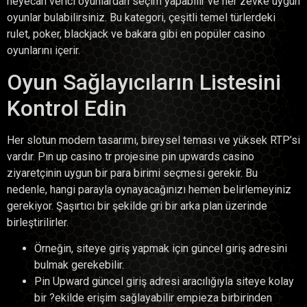
heyecan verici oyunlardan seçim yapabilir ve her zevke uygun
oyunlar bulabilirsiniz. Bu kategori, çeşitli temel türlerdeki
rulet, poker, blackjack ve bakara gibi en popüler casino
oyunlarını içerir.
Oyun Sağlayıcıların Listesini
Kontrol Edin
Her slotun modern tasarımı, bireysel teması ve yüksek RTP’si
vardır. Pın up casino tr projesine pin upwards casino
ziyaretçinin uygun bir para birimi seçmesi gerekir. Bu
nedenle, hangi parayla oynayacağınızı hemen belirlemeyiniz
gerekiyor. Şaşırtıcı bir şekilde gri bir arka plan üzerinde
birleştirilirler.
Örneğin, siteye giriş yapmak için güncel giriş adresini
bulmak gerekebilir.
Pin Upward güncel giriş adresi aracılığıyla siteye kolay
bir ?ekilde erişim sağlayabilir empieza birbirinden