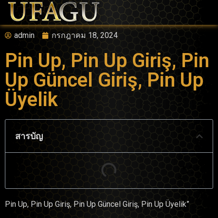
admin
กรกฎาคม 18, 2024
Pin Up, Pin Up Giriş, Pin
Up Güncel Giriş, Pin Up
Üyelik
สารบัญ
Pin Up, Pin Up Giriş, Pin Up Güncel Giriş, Pin Up Üyelik”