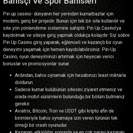
Bahisçi Ve Spor Bahisleri
Pin up casino- dünyanın her yerinden kumarbazlar için
modern, genç bir projedir. Bunun için tek bir site kullanılır ve
site yön yönlendirme sistemine sahiptir. Pin Up Casino’ya
kaydolmak ve siteye giriş yapmak oldukça kolaydır. Siz sobre
Pin Up Casino giriş yaparak, eğlenceli ve kazançlı bir oyun
deneyimi yaşamak için hemen kaydolabilirsiniz. Pin-Up
Casino, oyun deneyiminizi artırmak için heyecan verici
bonuslar ve promosyonlar sunar.
Ardından, bahis oynamak için hesabınızı least miktarla
doldurun.
Sadece kumar kulübünün sitesini ziyaret etmeniz ve
orada mobil sürümlerin bulunduğu bir bölüm bulmanız
gerekir.
Aviatrix, Bitcoin, Tron ve USDT gibi kripto afin de
birimleriyle bahis oynamaya izin veren türünün tek
örneği bir crash oyunudur.
Kazanan, etkinliğin sonunda ya en çok parayı kazanan