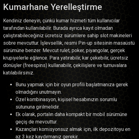
Kumarhane Yerelleştirme
Kendiniz deneyin, çünkü kumar hizmeti tüm kullanıcılar
tarafından kullanılabilir. Burada ayrıca kayıt olmadan
çalıştırabileceğiniz ücretsiz sürümlere sahip slot makineleri
sobre mevcuttur. İşlevsellik, resmi Pin-up sitesinin masaüstü
sürümüne benzer. Mevcut rulet, poker, piyangolar, gerçek
krupiyelerle eğlence. Para yatırabilir, kar çekebilir, ücretsiz
dönüşler (freespins) kullanabilir, çekilişlere ve turnuvalara
katılabilirsiniz.
Bunu yapmak için bir oyun profili başlatmanıza gerek
olmadığını unutmayın.
Özel kombinasyon, kişisel hesabınızın sorumlu
sütununa girilmelidir.
Ek olarak, portalın daha kompakt bir mobil sürümüne
geçiş de mevcuttur.
Kazançları komisyonsuz almak için, ilk depozitoyu en
az 3 kez kaydırmanız gerekir.