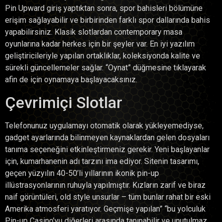
Pin Upward giriş yaptıktan sonra, spor bahisleri bölümüne
erişim sağlayabilir ve birbirinden farklı spor dallarında bahis
yapabilirsiniz. Klasik slotlardan contemporary masa
oyunlarına kadar herkes için bir şeyler var. En iyi yazılım
geliştiricileriyle yapılan ortaklıklar, koleksiyonda kalite ve
sürekli güncellemeler sağlar. “Oynat” düğmesine tıklayarak
afin de için oynamaya başlayacaksınız.
Çevrimiçi Slotlar
Telefonunuz uygulamayı otomatik olarak yükleyemediyse,
gadget ayarlarında bilinmeyen kaynaklardan gelen dosyaları
tanıma seçeneğini etkinleştirmeniz gerekir. Yeni başlayanlar
için, kumarhanenin adı tarzını ima ediyor. Sitenin tasarımı,
geçen yüzyılın 40-50’li yıllarının ikonik pin-up
illüstrasyonlarının ruhuyla yapılmıştır. Kızların zarif ve biraz
naif görüntüleri, old style unsurlar – tüm bunlar rahat bir eski
Amerika atmosferi yaratıyor. Geçmişe yapılan” “bu yolculuk
Pin-up Casino’yu diğerleri arasında tanınabilir ve unutulmaz