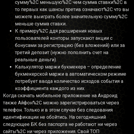
сумму%2C меньшую%2C чем сумма ставки%2C в
то первых как шансы претив означают%2C что вы
можете выиграть более значительную сумму%2C
меньше сумма ставки..
К примеру%2C ддя расширения новых
пользователей конторы запускают акции с
бонусами за регистрацию (без вложений) или за
третий депозит (нужно пополнить счет на
реальные деньги).
Калькулятор маржи букмекера – определение
букмекерской маржи в автоматическом режиме
потребует ввода количество исходов события а
коэффициента каждого из них.
Когда скачать мобильное приложение на Андроид
также Айфон%2C можно зарегистрироваться через
телефон. Только и в этом случае без следования
идентификации не обойтись. На сегодняшний
следующее БК без паспорта не работают ни через
сайты%2C ни через приложения. Свой ТОП