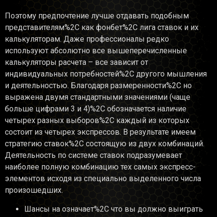
Поэтому предпочтение лучше отдавать подобным
представителям%2C как фонбет%2C лига ставок и их
калькуляторам. Даже профессионалы редко
используют абсолютно все вышеперечисленные
калькуляторы расчета – все зависит от
индивидуальных потребностей%2C другого мышления
и деятельностью. Благодаря размеренности%2C но
выражена двумя стандартными значениями (чаще
больше цифрами 3 и 4)%2C обозначается наличие
четырех разных выборов%2C каждый из которых
состоит из четырех экспрессов. В результате имеем
стратегию ставок%2C состоящую из двух комбинаций.
Деятельность по системе ставок подразумевает
наиболее полную комбинацию тех самых экспресс-
элементов исходя из специально выделенного числа
произошедших.
Шансы на означает%2C что вы должно выиграть