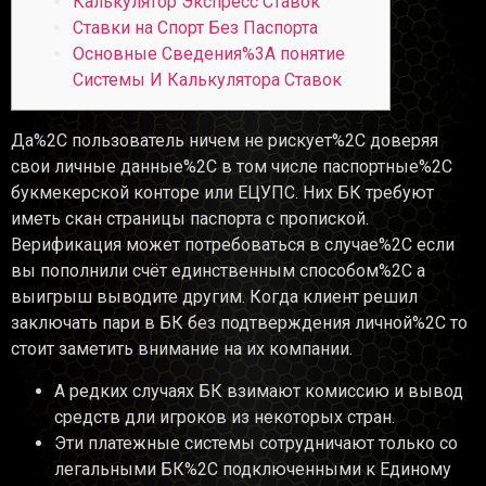
Калькулятор Экспресс Ставок
Ставки на Спорт Без Паспорта
Основные Сведения%3A понятие
Системы И Калькулятора Ставок
Да%2C пользователь ничем не рискует%2C доверяя
свои личные данные%2C в том числе паспортные%2C
букмекерской конторе или ЕЦУПС. Них БК требуют
иметь скан страницы паспорта с пропиской.
Верификация может потребоваться в случае%2C если
вы пополнили счёт единственным способом%2C а
выигрыш выводите другим. Когда клиент решил
заключать пари в БК без подтверждения личной%2C то
стоит заметить внимание на их компании.
А редких случаях БК взимают комиссию и вывод
средств дли игроков из некоторых стран.
Эти платежные системы сотрудничают только со
легальными БК%2C подключенными к Единому