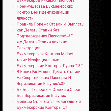
Букмекеров никаких Паспорта
Преимущества Букмекерских
Контор Без Идентификации
личности
Правила Приема Ставок И Выплаты
как Делать Ставки без
Подтверждения Паспорта%3F
же Делать Ставки никаких
Регистрации
Букмекерская Контора Melbet
такие Неофициальные
Букмекерские Конторы Лучше%3F
В Каких Бк Можно Делать Ставки
На Спорт никаких Паспорта И
Верификации В Цупис%3F
Бк Без Паспорта — Ставки и Спорт
Без Верификации В Цупис
меньше Отличаются Нелегальные
Букмекерские Конторы От