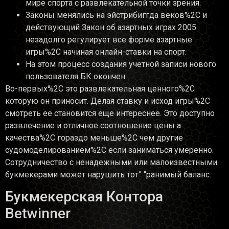
мире спорта с развлекательной точки зрения.
Законы менялись на эйстрибиггда веков%2C и
действующий Закон об азартных играх 2005
незадолго регулирует все форме азартные
игры%2C начиная онлайн-ставки на спорт.
На этом процесс создания учетной записи нового
пользователя БК окончен.
Во-первых%2C это развлекательная ценного%2C
которую он приносит. Делая ставку и исход игры%2C
смотреть ее становится еще интереснее. Это доступно
развлечение и отличное соотношение цены а
качества%2C гораздо меньше%2C чем другие
судомоделированием%2C если заниматься умеренно.
Сотрудничество с ненадежными или малоизвестными
букмекерами может нарушить тот” “ранимый баланс.
Букмекерская Контора
Betwinner