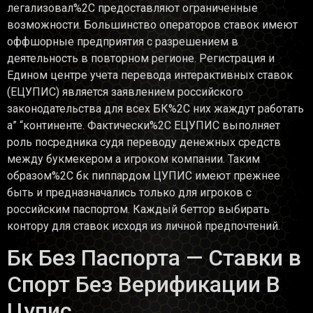
легализовал%2C предоставляют ограниченные
возможности. Большинство операторов ставок имеют
оффшорные предприятия с разрешением в
деятельность в повторном регионе. Регистрация и
Едином центре учета перевода интерактивных ставок
(ЕЦУПИС) является заявлением российского
законодательства для всех БК%2C них жаждут работать
а” “континенте. Фактически%2C ЕЦУПИС выполняет
роль посредника судя переводу денежных средств
между букмекером а игроком компании. Таким
образом%2C бк пиппардом ЦУПИС имеют прежнее
быть и предназначались только для игроков с
российским паспортом. Каждый беттор выбирать
контору для ставок исходя из личной предпочтений.
Бк Без Паспорта — Ставки в
Спорт Без Верификации В
Цупис