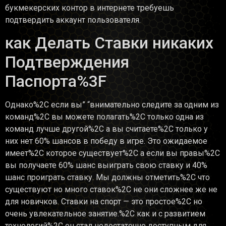
букмекерских контор в интернете требуешь
подтвердить аккаунт пользователя.
как Делать Ставки никаких
Подтверждения
Паспорта%3F
Однако%2C если вы” “внимательно следите за одним из
команд%2C вы можете полагать%2C только одна из
команд лучше другой%2C а вы считаете%2C только у
них нет 60% шансов в победу в игре. Это ожидаемое
имеет%2C которое существует%2C а если вы правы%2C
вы получаете 60% шанс выиграть свою ставку и 40%
шанс проиграть ставку. Мы должны отметить%2C что
существуют но много ставок%2C не они сложнее же не
для новичков. Ставки на спорт — это простое%2C но
очень увлекательное занятие.%2C как и с развитием
технологий%2C он стал недостаточно доступным для