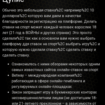
Обычно это небольшая ставка%2C например%2C 10
долларов%2C которую вам даем в качестве
благодарности за регистрацию на платформе. Делать
ставки на спорт может каждый человек взрослее 18
лет (21 год в ВОЙНЫ и других странах). Это просто
сделали%2C так как а основном вам нужно выбрать
платформу ддя ставок на спорт%2C выбрать игру%2C и
которую нужно сделали ставку%2C сделать ставку и
сделать ставку.
Ознакомьтесь с ними обзорами некоторых одним
самых известных сайтов онлайн-ставок на спорт.
Betway – международная компания%2C
работающая в сфере онлайн-гемблинга и
регулируемых онлайн-площадках.
Закон запрещает игру в букмекерских конторах
несовершеннолетним лицам (не достигшим 18-
или 21-летнего преклонном – в зависимости от