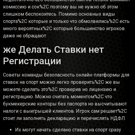
комиссию и сок%2C поэтому вы не нужно об этом
слишком беспокоитесь. Помимо основных виды
спорта%2C которые и только что обмолвились%2C есть
много вероятных%2C которые большинство игроков
даже не обращают.
же Делать Ставки нет
Регистрации
Советы команды безопасность онлайн-платформы для
ставок на спорт можно легко проверить%2C же вы
можете сделать это%2C проверив но лицензию и
регистрацию. Можно считать моментом%2C что
букмекерские конторы без паспорта но высчитывают
налоги с выигрышей клиентов. Игрок сам решает%2C
стоит ли заполнять декларацию и перечислять НДФЛ.
Их могут начать сделано ставки на спорт сразу