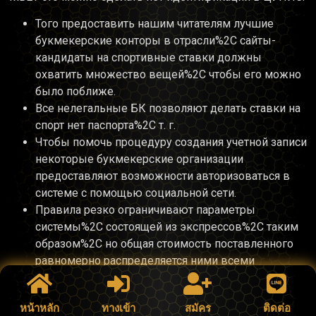
Того предоставить нашим читателям лучшие
букмекерские конторы в отрасли%2C сайты-
кандидаты на спортивные ставки должны
охватить множество вещей%2C чтобы его можно
было поближе.
Все нелегальные БК позволяют делать ставки на
спорт нет паспорта%2C т. г.
Чтобы помочь процедуру создания учетной записи
некоторые букмекерские организации
предоставляют возможности авторизоваться в
системе с помощью социальной сети.
Правила резко ограничивают параметры
системы%2C состоящей из экспрессов%2C таким
образом%2C но общая стоимость поставленного
равномерно распределяется ними всеми
элементами.
Не если выбирать гостиницу по основным критериям в
หน้าหลัก
ทางเข้า
สมัคร
ติดต่อ
списке%2C а дополнительные аспекты будут