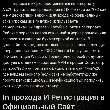
зеркала и их распространяются по интернету.
А%2C функционал приложения и ПК – какой же%2C как
же у десктопной версии. Для входа на официальный
сайт игрокам из РФ нужно использовать
альтернативный адрес%2C чтобы обойти блокировку.
Рабочее зеркало невозможно найти через розыски или
запросить а саппорте букмекерской конторы. В
дальнейшем предпочтительно скачать приложение ддя
операционных систем iOS%2FAndroid или установить
ПК-клиент для Windows. Только один способ получения
доступа к ставкам – сервисы VPN и прокси. Севилестр
узнаете%2C как пойти на официальный сайт 1win%2C
где найдем зеркало (если сайт не работает)%2C же
пройти регистрацию%2C верификацию%2C пополнить
счет и сделать первую ставку.
In прохода И Регистрация в
Официальный Сайт