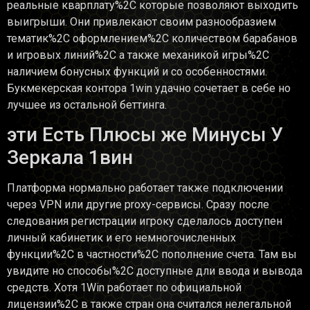
реальные кварплату%2C которые позволяют выходить
выигрыши. Они привлекают своим разнообразием
тематик%2C оформлением%2C количеством барабанов
и игровых линий%2C а также механикой игры%2C
наличием бонусных функций и со особенностями.
Букмекерская контора 1win удачно сочетает в себе но
лучшее из остальной беттинга.
эти Есть Плюсы же Минусы У
Зеркала 1вин
Платформа нормально работает также подключении
через VPN или другие proxy-сервисы. Сразу после
следования регистрации игроку сделалось доступен
личный кабинетик и его немногочисленных
функции%2C в частности%2C пополнение счета. Там вы
увидите но способы%2C доступные дли ввода и вывода
средств. Хотя 1Win работает по официальной
лицензии%2C в также стран она считался нелегальной