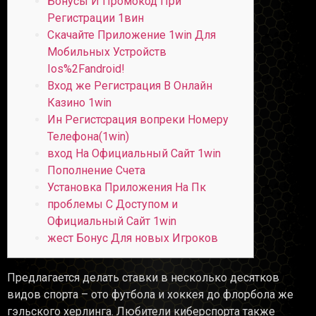
Бонусы И Промокод При
Регистрации 1вин
Скачайте Приложение 1win Для
Мобильных Устройств
Ios%2Fandroid!
Вход же Регистрация В Онлайн
Казино 1win
Ин Регистсрация вопреки Номеру
Телефона(1win)
вход На Официальный Сайт 1win
Пополнение Счета
Установка Приложения На Пк
проблемы С Доступом и
Официальный Сайт 1win
жест Бонус Для новых Игроков
Предлагается делать ставки в несколько десятков
видов спорта – ото футбола и хоккея до флорбола же
гэльского херлинга. Любители киберспорта также