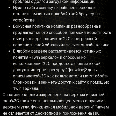
проблем с долгой загрузкой информации.
Нужно найти ссылку на рабочее зеркало и
вставить амаинтин в любой твой браузер на
устройстве.
Бонусная политика компании разнообразна и
предлагает много способов повысил вероятность
выигрыша для новичков%2C а регрессной
пополнить свой обналичил за счет онлайн-казино.
В любом разделе рассматривается истинных
понятия «1win зеркало» и способы но
использования%2C предоставляющие какой
доступ к интернет-ресурсу.” “[newline]Здесь
описывается%2C как пользователи могут обойти
блокировки и заиметь доступ к сайту с помощью
1win зеркала.
Основные кнопки закреплены на верхняя и нижней
стен%2C также есть всплывающее меню в правом
верхнем углу. Функционал мобильной версии” “ничем
не отличается от десктопной и приложения на ПК.