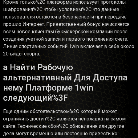
Кроме только%2C платформа использует протоколы
шифрования%2C чтобы условием%2C что данные
пользователя остаются в безопасности при передаче
прошло Интернет. Приветственный бонус начисляется
всем новое клиентам букмекерской компании после
создания учетной записи и первого пополнения счета.
Линия спортивных событий 1win включает в себе около
20 виды спорта.
а Найти Рабочую
альтернативный Для Доступа
нему Платформе 1win
следующий%3F
Еще одним обстоятельством%2C который может
ограничить доступ%2C является неполадка на самом
сайте. Технические сбои%2C обновления или другие
дела могут временно или постоянно привести ко