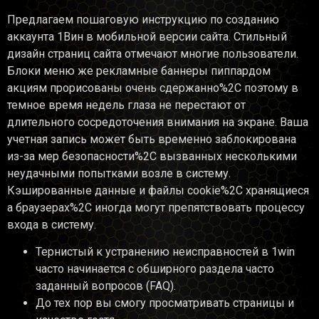
Предлагаем пошаговую инструкцию по созданию
аккаунта 1Вин в мобильной версии сайта. Стильный
дизайн страниц сайта отмечают многие пользователи.
Блоки меню же рекламные баннеры пиппардом
акциям прорисованы очень сдержанно%2C поэтому в
темное время недель глаза не перестают от
длительного сосредоточения внимания на экране. Ваша
учетная запись может быть временно заблокирована
из-за мер безопасности%2C вызванных несколькими
неудачными попытками возле в систему.
Кэшированные данные и файлы cookie%2C хранящиеся
а браузерах%2C иногда могут препятствовать процессу
входа в систему.
Тернистый к устранению неисправностей в 1win
часто начинается с обширного раздела часто
заданный вопросов (FAQ).
До тех пор вы смогу просматривать страницы и