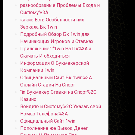
разнообразные Проблемы Входа и
Систему%3A
какие Есть Особенности них
Зеркала Бк 1win
Подробный Обзор Бк 1win для
Начинающих Игроков и Ставках
Приложение” “1win На Пк%3A а
Скачать И обходиться
Информация О Букмекерской
Компании 1win
Официальный Сайт Бк 1win%3A
Онлайн Ставки На Спорт
“in Букмекер Ставки на Спорт%2C
Казино
Войдите и Систему%2C Указав свой
Номер Телефона%3A
Официальный Сайт 1win
Пополнение же Вывод Денег