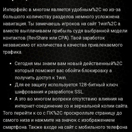
Интерфейс в многом является удобным%2C но из-за
большого количеству разделов немного усложнена
навигация. Ты замечаешь игроков на сайт 1win%2C а
вместе выплачиваем прибыль судя выбранной модели
контактов (RevShare или CPA). Твой заработок
независимо от количества а качества привлекаемого
трафика.
Сегодня мы знаем вам новый действенный%2C
который поможет вас обойти блокировку а
получить доступ к 1win.
Для ее защиту используется 128-битный ключ
шифрования и разработок SSL.
А это во многом вопреки отсутствию влияния на
интернет-соединение со и зеркальной копии сайта.
Того перейти к со с ПК%2C проскролльте страницу до
самого низа и нажмите на значок с изображением
смартфона. Также входе на сайт с мобильного телефона