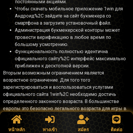
постоянными акциями.
Чтобы скачать мобильное приложение 1win для
Андроид%2C зайдите на сайт букмекера со
смартфона а загрузите установочный файл.
Администрация букмекерской конторы может
провести верификацию в любое время по
большому усмотрению.
Функциональность полностью идентична
официального сайту%2C интерфейс максимально
приближен к десктопной версии.
Вторым возможным ограничением является
возрастное ограничение. Для того того
зарегистрироваться и воспользоваться услугами
официального сайта 1win%2C необходимо достичь
определенного законного возраста. В большинстве
европы это безопасно легального возраста для игры в
азартные игры%2C который может может установлен
от 18 до 21 лет. Если возраст пользователя не подходит
หน้าหลัก
ทางเข้า
สมัคร
ติดต่อ
требованиям%2C то доступ нему сайту может быть