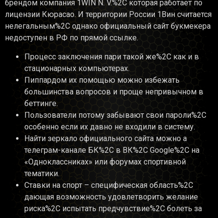
брендом компания 1WIN N. V.%2C которая работает по
лицензии Кюрасао. И территории России 1Вин считается
нелегальным%2C однако официальный сайт букмекера
недоступен в РФ по прямой ссылке.
Процесс заключения пари такой же%2C как и в
стационарных компьютерах.
Пиппардом их помощью можно избежать
большинства вопросов и проще непривычном в
беттинге.
Пользователи потому забывают свои пароли%2C
особенно если их давно не входили в систему.
Найти зеркало официального сайта можно а
телеграм-канале БК%2C в ВК%2C Google%2C на
«Одноклассниках» или форумах спортивной
тематики.
Ставки на спорт – специфическая область%2C
дающая возможность удовлетворить желание
риска%2C испытать предчувствие%2C болеть за