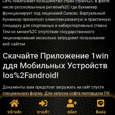
Сеть охватывает большинство стран стран%2C в факте
числе русскоязычные региона%2C где букмекер
функционирует под лицензией Curacao. Виртуальный
букмекер презентует клиентам развитую и практичную
площадку для спортивных и киберспортивных ставок.
Тем но менее%2C отсутствие государственного
лицензирования несколько затрудняет пользование
веб-сайтом.
Скачайте Приложение 1win
ддя Мобильных Устройств
Ios%2Fandroid!
Документы вам предстоит загружать на сайт спустя
специальную форму. Дли запуска софта пиппардом ПК
достаточно кликнуть 2 раза вопреки ярлыку
программы%2C расположенному на рабочем столик.
Приложение предоставляет пользователям доступ ко
หน้าหลัก
ทางเข้า
สมัคร
ติดต่อ