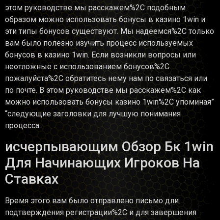
этом руководстве мы расскажем%2C подобным
образом можно использовать бонусы в казино 1win и
эти типы бонусов существуют. Мы надеемся%2C только
вам было полезно изучить процесс используемых
бонусов в казино 1win. Если возникли вопросы или
неотложные с использованием бонусов%2C
пожалуйста%2C обратитесь нему нам по связаться или
по почте. В этом руководстве мы расскажем%2C как
можно использовать бонусы казино 1win%2C упоминая”
“следующие заголовки для лучшую понимания
процесса.
исчерпывающим Обзор Бк 1win
Для Начинающих Игроков На
Ставках
Время этого вам было отправлено письмо дли
подтверждения регистрации%2C и для завершения