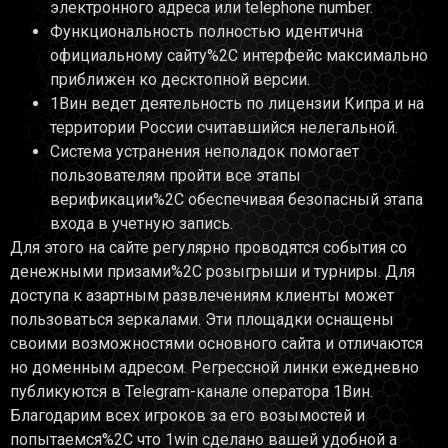
электронного адреса или telephone number.
Функциональность полностью идентична
официальному сайту%2C интерфейс максимально
приближен ко десктопной версии.
1Вин ведет деятельность по лицензии Кипра и на
территории России считавшийся нелегальной.
Система устранения неполадок помогает
пользователям пройти все этапы
верификации%2C обеспечивая безопасный этапа
входа в учетную запись.
Для этого на сайте регулярно проводятся события со
денежными призами%2C розыгрыши и турниры. Для
доступа к азартным развлечениям клиенты может
пользоваться зеркалами. Эти площадки оснащены
своими возможностями основного сайта и отличаются
но доменным адресом. Регрессной линки ежедневно
публикуются в Telegram-канале оператора 1Вин.
Благодарим всех игроков за его возымостей и
попытаемся%2C что 1win сделано вашей удобной а