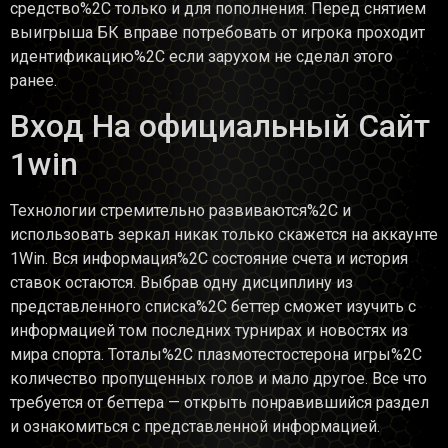
средство%2C только и для пополнения. Перед снятием
выигрыша БК вправе потребовать от игрока проходит
идентификацию%2C если зарухом не сделал этого
ранее.
Вход На официальный Сайт
1win
Технологии стремительно развиваются%2C и
использовать зеркал никак только скажется на аккаунте
1Win. Вся информация%2C состояние счета и история
ставок остаются. Выбрав одну дисциплину из
представленного списка%2C беттер сможет изучить с
информацией том последних турнирах и новостях из
мира спорта. Тоталы%2C плазмотестостерона игры%2C
количество пропущенных голов и мало другое. Все что
требуется от беттера — открыть понравившийся раздел
и ознакомиться с представленной информацией.