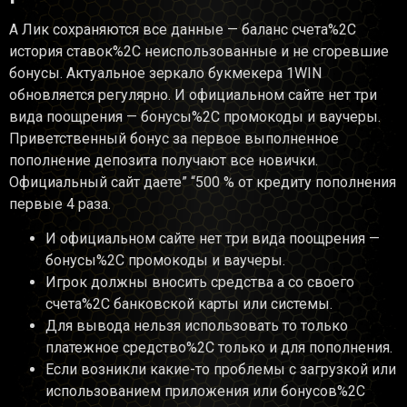
А Лик сохраняются все данные — баланс счета%2C
история ставок%2C неиспользованные и не сгоревшие
бонусы. Актуальное зеркало букмекера 1WIN
обновляется регулярно. И официальном сайте нет три
вида поощрения — бонусы%2C промокоды и ваучеры.
Приветственный бонус за первое выполненное
пополнение депозита получают все новички.
Официальный сайт даете” “500 % от кредиту пополнения
первые 4 раза.
И официальном сайте нет три вида поощрения —
бонусы%2C промокоды и ваучеры.
Игрок должны вносить средства а со своего
счета%2C банковской карты или системы.
Для вывода нельзя использовать то только
платежное средство%2C только и для пополнения.
Если возникли какие-то проблемы с загрузкой или
использованием приложения или бонусов%2C