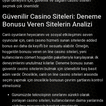
oyun deneyimi için, güvenilir ve sağlam casino siteleri
seçmek çok önemlidir.
Güvenilir Casino Siteleri: Deneme
Bonusu Veren Sitelerin Analizi
Canlı oyunların heyecanını ve sosyal etkileşimini seven
oyuncular için, canlı casino hizmeti sunan sitelerde added
bonus avı daha da keyifli bir sesuatu alabilir. Örneğin,
hoşgeldin bonusu veren on line casino siteleri, yeni
kullanıcılarını cömert hoşgeldin paketleriyle karşılayarak ilk
deneyimlerini unutulmaz kılarlar. Deneme bonusu sunan
güvenilir casino sitelerini bulmak için izlenebilir beş basit
adım vardır. Öncelikle, canlı on line casino siteleri arasında
seçim yapmak için öncelikle bonusun çevrim şartlarını kontrol
etmelisiniz.
Günümüzde teknolojinin sınırlarını sürekli olarak
zorlayan casino siteleri, kullanıcılarının daima yanlarında