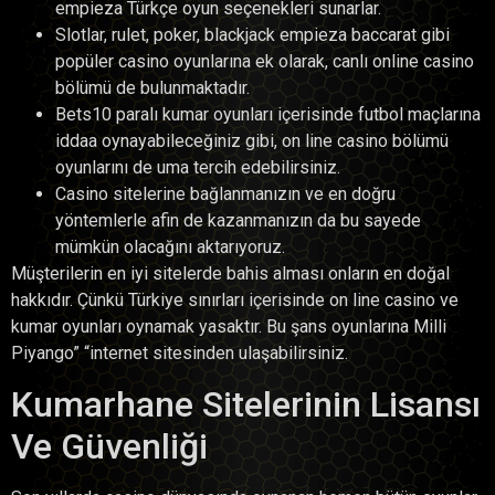
empieza Türkçe oyun seçenekleri sunarlar.
Slotlar, rulet, poker, blackjack empieza baccarat gibi
popüler casino oyunlarına ek olarak, canlı online casino
bölümü de bulunmaktadır.
Bets10 paralı kumar oyunları içerisinde futbol maçlarına
iddaa oynayabileceğiniz gibi, on line casino bölümü
oyunlarını de uma tercih edebilirsiniz.
Casino sitelerine bağlanmanızın ve en doğru
yöntemlerle afin de kazanmanızın da bu sayede
mümkün olacağını aktarıyoruz.
Müşterilerin en iyi sitelerde bahis alması onların en doğal
hakkıdır. Çünkü Türkiye sınırları içerisinde on line casino ve
kumar oyunları oynamak yasaktır. Bu şans oyunlarına Milli
Piyango” “internet sitesinden ulaşabilirsiniz.
Kumarhane Sitelerinin Lisansı
Ve Güvenliği