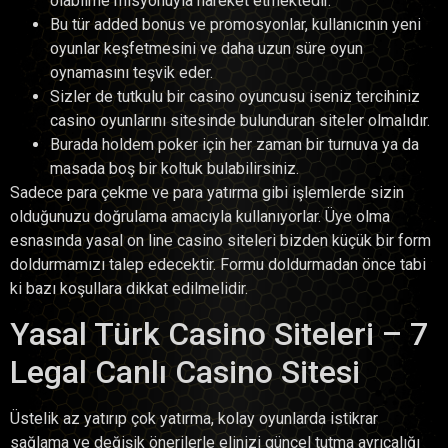
olabilme misyonuyla hareket etmektedir.
Bu tür added bonus ve promosyonlar, kullanıcının yeni
oyunlar keşfetmesini ve daha uzun süre oyun
oynamasını teşvik eder.
Sizler de tutkulu bir casino oyuncusu iseniz tercihiniz
casino oyunlarını sitesinde bulunduran siteler olmalıdır.
Burada holdem poker için her zaman bir turnuva ya da
masada boş bir koltuk bulabilirsiniz.
Sadece para çekme ve para yatırma gibi işlemlerde sizin
olduğunuzu doğrulama amacıyla kullanıyorlar. Üye olma
esnasında yasal on line casino siteleri bizden küçük bir form
doldurmamızı talep edecektir. Formu doldurmadan önce tabi
ki bazı koşullara dikkat edilmelidir.
Yasal Türk Casino Siteleri – 7
Legal Canlı Casino Sitesi
Üstelik az yatırıp çok yatırma, kolay oyunlarda istikrar
sağlama ve değişik önerilerle elinizi güncel tutma ayrıcalığı