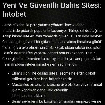
Yeni Ve Güvenilir Bahis Sitesi:
Intobet
Jeton cüzdan ile para yatırma yöntemi kaçak iddaa
sitelerinde giderek popülerlik kazanıyor. Türkçe dil desteğine
sahip kumar siteleri aynı zamanda güvenilir lisanslara sahiptir.
Curacao gibi güvenli bir şirketten lisans almış firmalara gönül”
“rahatlığıyla üye olabilirsiniz. Bu kaçak iddaa sitelerinde jeton
ile afin de transferi yaparak added bonus kazanabilirsiniz.
Gece gündüz demeden kumar oynama heyecanı yaşamak için
lisanslı iddaa sitelerinin adresleri seçilmelidir.
Lisanslı on line casino sitesi seçme nelerdir, dikkat
edilmesi gereken bazı kriterler vardır.
Müşteriler, bir casino sitesine üye olurken veya finansal
işlem yaparken genellikle güvenilir
lisanslar aramaktadır.
Bahis severlerin bu koşulları anlamaları empieza yerine