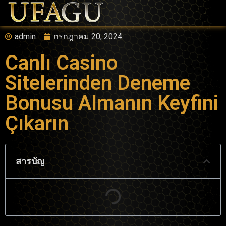
admin
กรกฎาคม 20, 2024
Canlı Casino
Sitelerinden Deneme
Bonusu Almanın Keyfini
Çıkarın
สารบัญ