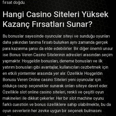
fırsat doğdu.
Hangi Casino Siteleri Yüksek
Kazanç Fırsatları Sunar?
Bu bonuslar sayesinde oyuncular siteyi ve sunduğu oyunları
daha yakından tanıma fırsatı bulurken aynı zamanda gerçek
para kazanma şansı da elde edebilirler. Bir diğer önemli unsur
ise Bonus Veren Casino Sitelerinin adresleri arasından seçim
yapmaktır. Hoşgeldin bonusları, deneme bonusları ve ilk
yatırım bonusları gibi avantajlar, kullanıcıları cezbetmek için
en etkili yöntemler arasında yer alır. Özellikle Hoşgeldin
Bonusu Veren Online casino Siteleri yeni oyuncular için
oldukça cazip seçenekler sunarak onları siteye davet eder.
Özellikle slot online casino siteleri, renkli ve çeşitli oyun
makineleri ile dikkat çekerler. Her bir slot machine oyunu
farklı cuestión ve bonus özelliklere sahip olabilmekte, bu da
oyun severlerin her zevke uygun bir seçenek bulmasını