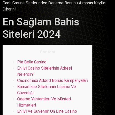
Canlı Casino Sitelerinden Deneme Bonusu Almanın Keyfini
Çıkarın!
En Sağlam Bahis
Siteleri 2024
Content
Pia Bella Casino
En İyi Casino Sitelerinin Adresi
Nelerdir?
Casinomaxi Added Bonus Kampanyaları
Kumarhane Sitelerinin Lisansı Ve
Güvenliği
Ödeme Yöntemleri Ve Müşteri
Hizmetleri
En İyi Ve Güvenilir On Line Casino