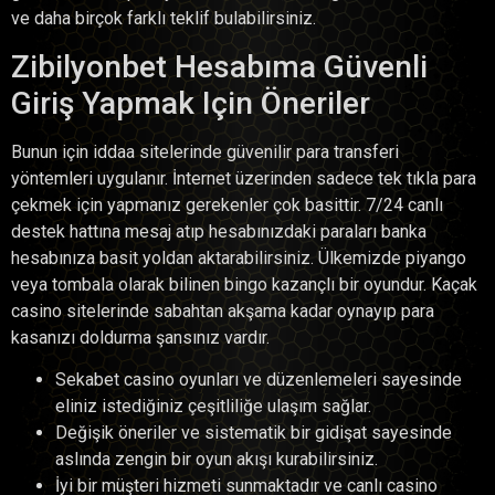
ve daha birçok farklı teklif bulabilirsiniz.
Zibilyonbet Hesabıma Güvenli
Giriş Yapmak Için Öneriler
Bunun için iddaa sitelerinde güvenilir para transferi
yöntemleri uygulanır. İnternet üzerinden sadece tek tıkla para
çekmek için yapmanız gerekenler çok basittir. 7/24 canlı
destek hattına mesaj atıp hesabınızdaki paraları banka
hesabınıza basit yoldan aktarabilirsiniz. Ülkemizde piyango
veya tombala olarak bilinen bingo kazançlı bir oyundur. Kaçak
casino sitelerinde sabahtan akşama kadar oynayıp para
kasanızı doldurma şansınız vardır.
Sekabet casino oyunları ve düzenlemeleri sayesinde
eliniz istediğiniz çeşitliliğe ulaşım sağlar.
Değişik öneriler ve sistematik bir gidişat sayesinde
aslında zengin bir oyun akışı kurabilirsiniz.
İyi bir müşteri hizmeti sunmaktadır ve canlı casino