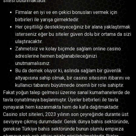
sitesi bulunmaktadır.
Firmalar en iyi ve en çekici bonusları vermek için
birbirleri ile yarışa girmektedir.
Her çeşitliliği destekleyeceğiniz bir alana yaklaştırmak
isterseniz eğer bu siteler güven dolu bir ortama da sizi
ulaştıracaktır.
Zahmetsiz ve kolay biçimde sağlam online casino
adreslerine hemen bağlanabileceğinizi
unutmamalısınız.
Bu da demek oluyor ki, aslında sağlam bir güvenlik
altyapısına sahip olmak, bir casino sitesinin itibarını ve
kullanıcı tabanını büyütmede önemli bir role sahiptir.
Fakat yoğun talep gelmesi üzerine sanal kumarhanelerde de
tavla oynatılmaya başlanmıştır. Üyeler birbirleri ile tavla
oynayarak hem kazanmakta hem de kafa dağıtmaktadır.
Casino slot siteleri, 2023 yılının son çeyreğinde durante üst
seviyeye çıkmış durumdadır. Gerek dünya bahis sektöründe,
gerekse Türkiye bahis sektöründe bunun olumlu empieza