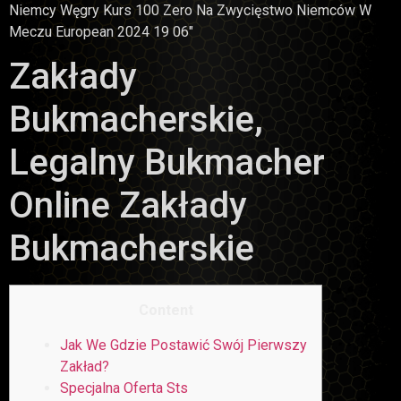
Niemcy Węgry Kurs 100 Zero Na Zwycięstwo Niemców W
Meczu European 2024 19 06″
Zakłady
Bukmacherskie,
Legalny Bukmacher
Online Zakłady
Bukmacherskie
Content
Jak We Gdzie Postawić Swój Pierwszy
Zakład?
Specjalna Oferta Sts