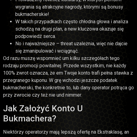
wygrania są atrakcyjne nagrody, którymi są bonusy
bukmacherskie!
W takich przypadkach często chłodna głowa i analiza
schodzą na drugi plan, a new kluczowa okazuje się
podpowiedź serca.
No i najważniejsze – threat uzależnia, więc nie dajcie
się zmanipulować i wciągnąć.
Od razu muszę wspomnieć um kilku szczegółach tego
rodzaju promocji powitalnej. Przede wszystkim, nie każdy
100% zwrot oznacza, że em Twoje konto trafi pełna stawka z
przegranego kuponu. W grę wchodzi jeszcze podatek
bukmacherski, the konkretnie to, lub dany operator potrąca go
przy zwrocie czy też nie und nimmer.
Jak Założyć Konto U
Bukmachera?
Niektórzy operatorzy mają lepszą ofertę na Ekstraklasę, an