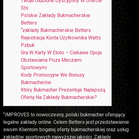
Twoje Ulubione Dyscypliny W Ofercie
Sts
Polskie Zakłady Bukmacherskie
Betters
“zakłady Bukmacherskie Betters
Rejestracja Konta Użytkownika Watts
Pzbuk
Gra W Karty W Etoto – Ciekawe Opcje
Obstawiania Poza Meczami
Sportowymi
Kody Promocyjne We Bonusy
Bukmacherów
Który Bukmacher Prezentuje Najlepszą
Ofertę Na Zakłady Bukmacherskie?
“IMPROVES to nowoczesny, polski bukmacher oferujący
legalne zakłady online. Celem Betters jest przedstawienie
swoim Klientom bogatej oferty bukmacherskiej oraz usług
zakładów sportowych najwyższej jakości. Zakłady