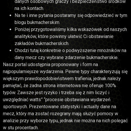
danych osobowych graczy i bezpieczeństwo środków
na ich kontach.
Na te i inne pytania postaramy się odpowiedzieć w tym
blogu bukmacherskim.
Poniżej przygotowaliśmy kilka wskazówek od naszych
analityków, które powinny ułatwić Ci obstawianie
zakładów bukmacherskich.
Chodzi tutaj konkretnie o podwyższenie mnożników na
dany mecz czy wybrane zdarzenie bukmacherskie.
Nasz portal udostępnia proponowany i form na
najpopularniejsze wydarzenia. Pewne typy charakteryzują się
większym prawdopodobieństwem trafienia, jednak należy
pamiętać, że żadna strona internetowa nie oferuje 100%
typów. Zawsze jest ryzyko i trzeba się z nim liczyć i
uwzględniać watts” “procesie obstawiania wydarzeń
sportowych. Prezentowane statystyki i actually dane na
mecz, który ma zostać rozegrany mają służyć pomocy w
analizie przy wyborze typu, jednak nie można na nich polegać
w stu procentach.