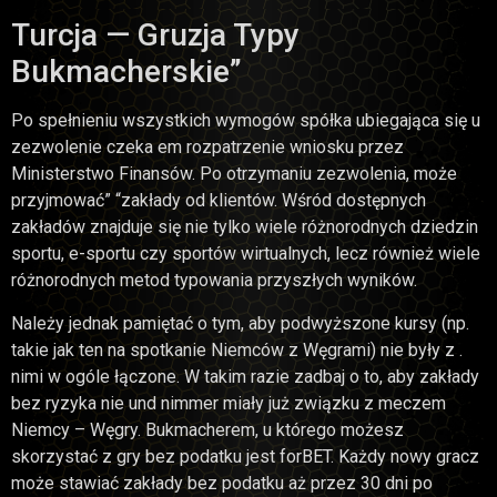
Turcja — Gruzja Typy
Bukmacherskie”
Po spełnieniu wszystkich wymogów spółka ubiegająca się u
zezwolenie czeka em rozpatrzenie wniosku przez
Ministerstwo Finansów. Po otrzymaniu zezwolenia, może
przyjmować” “zakłady od klientów. Wśród dostępnych
zakładów znajduje się nie tylko wiele różnorodnych dziedzin
sportu, e-sportu czy sportów wirtualnych, lecz również wiele
różnorodnych metod typowania przyszłych wyników.
Należy jednak pamiętać o tym, aby podwyższone kursy (np.
takie jak ten na spotkanie Niemców z Węgrami) nie były z .
nimi w ogóle łączone. W takim razie zadbaj o to, aby zakłady
bez ryzyka nie und nimmer miały już związku z meczem
Niemcy – Węgry. Bukmacherem, u którego możesz
skorzystać z gry bez podatku jest forBET. Każdy nowy gracz
może stawiać zakłady bez podatku aż przez 30 dni po