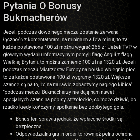
Pytania O Bonusy
Bukmacherów
Jeżeli podczas dowolnego meczu zostanie zerwana
łączność z komentatorami na minimum a few minut, to za
każde postawione 100 zł można wygrać 265 zł. Jeżeli TVP w
głównym wydaniu informacyjnym pomyli flagę Anglii z flagą
Wielkiej Brytanii, to można zamienić 100 zł na 1320 zł. Jeżeli
podczas meczu Mistrzostw Europy na boisko wbiegnie pies,
to za każde postawione 100 zł wygramy 1320 zł. Większe
szanse są na to, że na murawie zobaczymy nagiego kibica”
“podczas meczu. Bukmacherzy nie dają nam nawet
specjalnych szans na popisy strzeleckie, co może dziwić, bo
rzadko kiedy kończymy spotkanie bez zdobytego gola.
Bonus ten sprawia jednak, że wpłacone środki są
bezpieczne.
Odpowiedzialna gra in order to również pełna ochrona