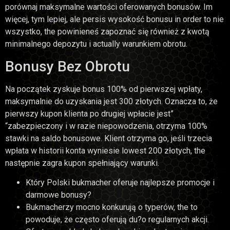
porównaj maksymalne wartości oferowanych bonusów. Im
więcej, tym lepiej, ale persis wysokość bonusu in order to nie
wszystko, the powinieneś zapoznać się również z kwotą
minimalnego depozytu i actually warunkiem obrotu.
Bonusy Bez Obrotu
Na początek zyskuje bonus 100% od pierwszej wpłaty,
maksymalnie do uzyskania jest 300 złotych. Oznacza to, że
pierwszy kupon klienta po drugiej wpłacie jest”
“zabezpieczony i w razie niepowodzenia, otrzyma 100%
stawki na saldo bonusowe. Klient otrzyma go, jeśli trzecia
wpłata w historii konta wyniesie lowest 200 złotych, the
następnie zagra kupon spełniający warunki.
Który Polski bukmacher oferuje najlepsze promocje i
darmowe bonusy?
Bukmacherzy mocno konkurują o typerów, the to
powoduje, że często oferują du?o regularnych akcji.