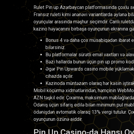
Rulet Pin up Azərbaycan platformasında çoxlu se
Fransız ruleti kimi ənənəvi variantlarda əylənə bi
oyunçular arasında məşhur seçimdir. Canlı ruletdə 
kazino həyəcanını birbaşa oyunçunun ekranına gəti
Bonus 4 və daha çox müsabiqədən ibarət ek
bilərsiniz.
Bu platformalar sürətli emal vaxtları və əlavə
Bəzi hallarda bunun üçün pin up promo kod 
Əgər Pin Upwards casino mobile yükləmək l
cihazda açılır.
Kazinoda müntəzəm olaraq hər kəsin iştirak e
Mobil köçürmə xidmətlərindən, həmçinin WebMo
AZN təşkil edir. Çıxarma, maksimum məbləğlərdə
Ödəniş üçün sifariş edilə bilən minimum pul məb
ödənişdən avtomatik olaraq 13% vergi tutulur. Ç
oyunçunun özünə aiddir.
Pin Up Casino-da Hansı Oy