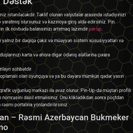
i Dəstək
iz istəniləcəkdir. Təklif olunan valyutalar arasında istədiyinizi
 yaratmış olursunuz və kazinoya giriş əldə edirsiniz. Pin
 ilk növbədə balansınızı artırmaq lazımdır
pin up
.
 yalnız bir dəqiqə çəkir və müəyyən sistem xüsusiyyətləri və
şlarınızı karta və ahora digər ödəniş alətlərinə çıxara
onlayn söhbətdir.
 toplamalı olan oyunçuya və ya bu dəyərə mümkün qədər yaxın
qrafik uyğunluq mərkəzi ilə əvəz olunur. Pin-Up-də müştəri profili
 nömrəsini daxil etməlisiniz. Onu kliklədikdən sonra poçtdan
əsmi portalına yönləndirilirsiniz.
can – Rəsmi Azerbaycan Bukmeker
no