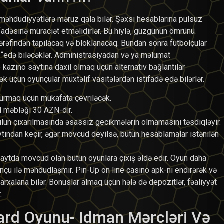
əhdudiyyətlərə məruz qala bilər. Şəxsi hesablarına pulsuz
fadəsinə müraciət etməlidirlər. Bu hiylə, güzgünün ömrünü
ərəfindən tapılacaq və bloklanacaq. Bundan sonra futbolçular
” “edə biləcəklər. Administrasiyadan və ya məlumat
p kazino saytına daxil olmaq üçün alternativ bağlantılar
k üçün oyunçular müxtəlif vasitələrdən istifadə edə bilərlər.
durmaq üçün mükafata çevriləcək.
l məbləği 30 AZN-dir.
lun çıxarılmasında əsassız gecikmələrin olmamasını təsdiqləyir.
tından keçir, əgər mövcud deyilsə, bütün hesablamalar istənilən
aytda mövcud olan bütün oyunlara çıxış əldə edir. Oyun daha
oyunçu ilə məhdudlaşmır. Pin-Up on line casino apk-ni endirərək və
 arxalana bilər. Bonuslar almaq üçün hələ də depozitlər, fəaliyyət
.
rd Oyunu- Idman Mərcləri Və