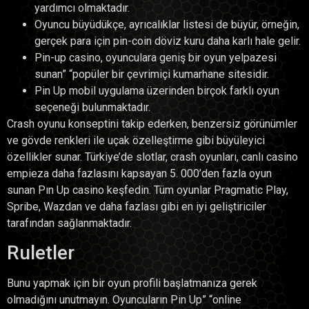
yardımcı olmaktadır.
Oyuncu büyüdükçe, ayrıcalıklar listesi de büyür, örneğin,
gerçek para için pin-coin döviz kuru daha karlı hale gelir.
Pin-up casino, oyunculara geniş bir oyun yelpazesi
sunan” “popüler bir çevrimiçi kumarhane sitesidir.
Pin Up mobil uygulama üzerinden birçok farklı oyun
seçeneği bulunmaktadır.
Crash oyunu konseptini takip ederken, benzersiz görünümler
ve gövde renkleri ile uçak özelleştirme gibi büyüleyici
özellikler sunar. Türkiye’de slotlar, crash oyunları, canlı casino
empieza daha fazlasını kapsayan 5. 000’den fazla oyun
sunan Pın Up casino keşfedin. Tüm oyunlar Pragmatic Play,
Spribe, Wazdan ve daha fazlası gibi en iyi geliştiriciler
tarafından sağlanmaktadır.
Ruletler
Bunu yapmak için bir oyun profili başlatmanıza gerek
olmadığını unutmayın. Oyuncuların Pin Up” “online