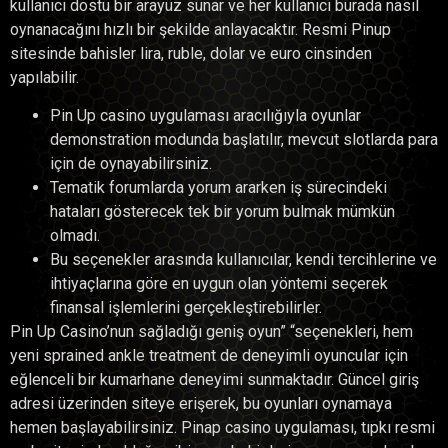
kullanıcı dostu bir arayüz sunar ve her kullanıcı burada nasıl
oynanacağını hızlı bir şekilde anlayacaktır. Resmi Pinup
sitesinde bahisler lira, ruble, dolar ve euro cinsinden
yapılabilir.
Pin Up casino uygulaması aracılığıyla oyunlar
demonstration modunda başlatılır, mevcut slotlarda para
için de oynayabilirsiniz.
Tematik forumlarda yorum ararken iş sürecindeki
hataları gösterecek tek bir yorum bulmak mümkün
olmadı.
Bu seçenekler arasında kullanıcılar, kendi tercihlerine ve
ihtiyaçlarına göre en uygun olan yöntemi seçerek
finansal işlemlerini gerçekleştirebilirler.
Pin Up Casino’nun sağladığı geniş oyun” “seçenekleri, hem
yeni sprained ankle treatment de deneyimli oyuncular için
eğlenceli bir kumarhane deneyimi sunmaktadır. Güncel giriş
adresi üzerinden siteye erişerek, bu oyunları oynamaya
hemen başlayabilirsiniz. Pinap casino uygulaması, tıpkı resmi