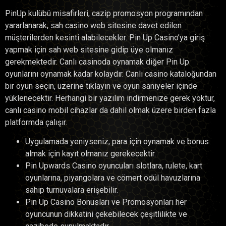
PinUp kulübü misafirleri, cazip promosyon programından
yararlanarak, sah casino web sitesine davet edilen
müşterilerden kesinti alabilecekler. Pin Up Casino’ya giriş
yapmak için sah web sitesine gidip üye olmanız
gerekmektedir. Canlı casinoda oynamak diğer Pin Up
oyunlarını oynamak kadar kolaydır. Canlı casino kataloğundan
bir oyun seçin, üzerine tıklayın ve oyun saniyeler içinde
yüklenecektir. Herhangi bir yazılım indirmenize gerek yoktur,
canlı casino mobil cihazlar da dahil olmak üzere birden fazla
platformda çalışır.
Uygulamada yeniyseniz, para için oynamak ve bonus
almak için kayıt olmanız gerekecektir.
Pin Upwards Casino oyuncuları slotlara, rulete, kart
oyunlarına, piyangolara ve cömert ödül havuzlarına
sahip turnuvalara erişebilir.
Pin Up Casino Bonusları ve Promosyonları her
oyuncunun dikkatini çekebilecek çeşitlilikte ve