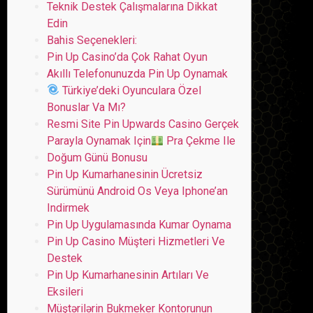
Teknik Destek Çalışmalarına Dikkat
Edin
Bahis Seçenekleri:
Pin Up Casino’da Çok Rahat Oyun
Akıllı Telefonunuzda Pin Up Oynamak
Türkiye’deki Oyunculara Özel
Bonuslar Va Mı?
Resmi Site Pin Upwards Casino Gerçek
Parayla Oynamak Için
Pra Çekme Ile
Doğum Günü Bonusu
Pin Up Kumarhanesinin Ücretsiz
Sürümünü Android Os Veya Iphone’an
Indirmek
Pin Up Uygulamasında Kumar Oynama
Pin Up Casino Müşteri Hizmetleri Ve
Destek
Pin Up Kumarhanesinin Artıları Ve
Eksileri
Müştərilərin Bukmeker Kontorunun