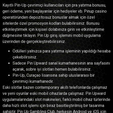
Kayıtlı Pin-Up çevrimiçi kullanıcıları için pra yatırma bonusu,
geri ödeme, yeni başlayanlar için hediyeler vb. Pinup casino
operatöründen depozitosuz bonuslar almak için özel
sitelerde özel promosyon kodları bulabilirsiniz. Bonusu
etkinleştirmek için kişisel dolabınıza girin ve etkinleştirme
düğmesine tıklayın. Pin Up giriş işlemini mobil uygulama
üzerinden de gerçekleştirebilirsiniz.
Ödülleri yalnızca para yatırma işleminin yapıldığı hesaba
çekebilirsiniz.
Sadece Pin Upward sanal kumarhanesinin ana sayfasını
açarak, sobre iyi slotları hemen bulabilirsiniz.
Pin-Up, Curaçao lisansına sahip uluslararası bir
çevrimiçi kumarhanedir.
Eski slotlar bazen contemporary akıllı telefonlarda çalışmaz
ve yeni oyunlar eski mobil cihazlarda çalışmaz. Pin Upward
uygulamalarındaki slot makineleri, farklı mobil cihaz türlerinde
daha hızlı slot işlemi için biraz basitleştirilmiş bir tasarıma
sahiptir. Pin Up Gambling Club, herkesin Android ve iOS için