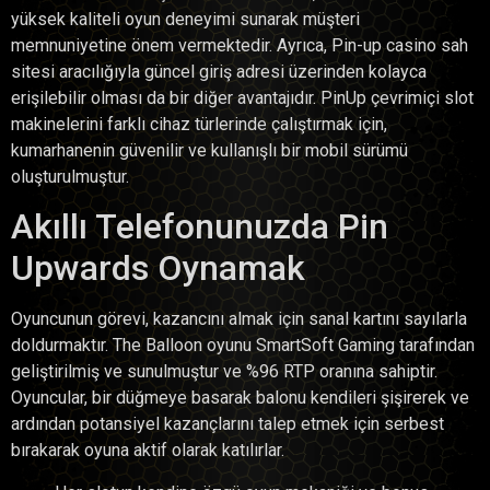
yüksek kaliteli oyun deneyimi sunarak müşteri
memnuniyetine önem vermektedir. Ayrıca, Pin-up casino sah
sitesi aracılığıyla güncel giriş adresi üzerinden kolayca
erişilebilir olması da bir diğer avantajıdır. PinUp çevrimiçi slot
makinelerini farklı cihaz türlerinde çalıştırmak için,
kumarhanenin güvenilir ve kullanışlı bir mobil sürümü
oluşturulmuştur.
Akıllı Telefonunuzda Pin
Upwards Oynamak
Oyuncunun görevi, kazancını almak için sanal kartını sayılarla
doldurmaktır. The Balloon oyunu SmartSoft Gaming tarafından
geliştirilmiş ve sunulmuştur ve %96 RTP oranına sahiptir.
Oyuncular, bir düğmeye basarak balonu kendileri şişirerek ve
ardından potansiyel kazançlarını talep etmek için serbest
bırakarak oyuna aktif olarak katılırlar.