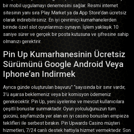
bir mobil uygulamayı denemesini sağlar. Resmi internet
sitesinin yanı sıra Play Market ya da App Store’dan ücretsiz
olarak indirebilirsiniz. En iyi çevrimiçi kumarhanelerden
birinde özel slot oyunlarımızı oynayın. İşlem yaklaşık 10
saniye sürer ve gerçek bir posta kutusuna ve şifresine sahip
olmanızı gerektirir.
Pin Up Kumarhanesinin Ücretsiz
Sürümünü Google Android Veya
Iphone’an Indirmek
Ayrıca günde oluşturulan başvuru” “sayısında bir sınır vardır,
3’ü aşarsa beklemeniz veya bir komisyon ödemeniz
gerekecektir. Pin Up, yeni üyelerine ve mevcut kullanıcılara
çeşitli bonuslar sunmaktadır. Oyun yolculuğunuzun tüm
gücünü, sayfamızda yer alan en iyi casino bonusları empieza
teklifleri ile serbest bırakın. Pin Upwards Casino müşteri
hizmetleri, 7/24 canlı destek hattıyla hizmet vermektedir. Son