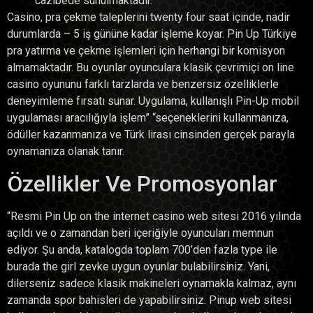
cazibede sunulmaktadır.
Casino, pra çekme taleplerini twenty four saat içinde, nadir
durumlarda – 5 iş gününe kadar işleme koyar. Pin Up Türkiye
pra yatırma ve çekme işlemleri için herhangi bir komisyon
almamaktadır. Bu oyunlar oyunculara klasik çevrimiçi on line
casino oyununu farklı tarzlarda ve benzersiz özelliklerle
deneyimleme fırsatı sunar. Uygulama, kullanışlı Pin-Up mobil
uygulaması aracılığıyla işlem” “seçeneklerini kullanmanıza,
ödüller kazanmanıza ve Türk lirası cinsinden gerçek parayla
oynamanıza olanak tanır.
Özellikler Ve Promosyonlar
“Resmi Pin Up on the internet casino web sitesi 2016 yılında
açıldı ve o zamandan beri içeriğiyle oyuncuları memnun
ediyor. Şu anda, katalogda toplam 700’den fazla type ile
burada the girl zevke uygun oyunlar bulabilirsiniz. Yani,
dilerseniz sadece klasik makineleri oynamakla kalmaz, aynı
zamanda spor bahisleri de yapabilirsiniz. Pinup web sitesi