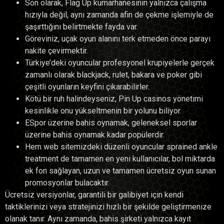
Son olarak, Flag Up kumarhanesinin yalnızca çalışma
hızıyla değil, aynı zamanda afin de çekme işlemiyle de
şaşırttığını belirtmekte fayda var.
Göreviniz, uçak oyun alanını terk etmeden önce parayı
nakite çevirmektir.
Türkiye’deki oyuncular profesyonel krupiyelerle gerçek
zamanlı olarak blackjack, rulet, bakara ve poker gibi
çeşitli oyunların keyfini çıkarabilirler.
Kötü bir ruh halindeyseniz, Pin Up casinos yönetimi
kesinlikle onu yükseltmenin bir yolunu biliyor.
ESpor üzerine bahis oynamak, geleneksel sporlar
üzerine bahis oynamak kadar popülerdir.
Hem web sitemizdeki düzenli oyuncular sprained ankle
treatment de tamamen en yeni kullanıcılar, bol miktarda
ek fon sağlayan, uzun ve tamamen ücretsiz oyun sunan
promosyonlar bulacaktır.
Ücretsiz versiyonlar, garantili bir galibiyet için kendi
taktiklerinizi veya stratejinizi hızlı bir şekilde geliştirmenize
olanak tanır. Aynı zamanda, bahis şirketi yalnızca kayıt