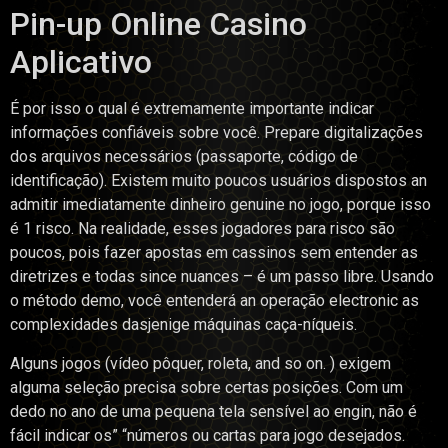
Pin-up Online Casino
Aplicativo
É por isso o qual é extremamente importante indicar
informações confiáveis ​​sobre você. Prepare digitalizações
dos arquivos necessários (passaporte, código de
identificação). Existem muito poucos usuários dispostos an
admitir imediatamente dinheiro genuine no jogo, porque isso
é 1 risco. Na realidade, esses jogadores para risco são
poucos, pois fazer apostas em cassinos sem entender as
diretrizes e todas since nuances – é um passo libre. Usando
o método demo, você entenderá an operação electronic as
complexidades dasjenige máquinas caça-níqueis.
Alguns jogos (vídeo pôquer, roleta, and so on. ) exigem
alguma seleção precisa sobre certas posições. Com um
dedo no ano de uma pequena tela sensível ao engin, não é
fácil indicar os” “números ou cartas para jogo desejados.