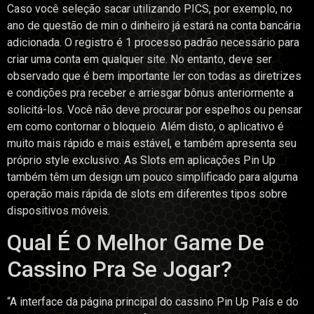
Caso você seleção sacar utilizando PICS, por exemplo, no
ano de questão de min o dinheiro já estará na conta bancária
adicionada. O registro é 1 processo padrão necessário para
criar uma conta em qualquer site. No entanto, deve ser
observado que é bem importante ler con todas as diretrizes
e condições pra receber e arriesgar bônus anteriormente a
solicitá-los. Você não deve procurar por espelhos ou pensar
em como contornar o bloqueio. Além disto, o aplicativo é
muito mais rápido e mais estável, e também apresenta seu
próprio style exclusivo. As Slots em aplicações Pin Up
também têm um design um pouco simplificado para alguma
operação mais rápida de slots em diferentes tipos sobre
dispositivos móveis.
Qual É O Melhor Game De
Cassino Pra Se Jogar?
“A interface da página principal do cassino Pin Up País e do