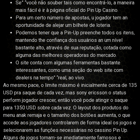
Se” “você não souber tais como encontrá-lo, a maneira
mais fácil é ir à página oficial do Pin Up Casino.
Para um certo número de apostas, u jogador tem an
oportunidade de alejar um bilhete de loteria.
Podemos tener que a Pin-Up preenche todos os itens,
mantendo the confiança dos usuários an um nível
bastante alto, através de sua reputação, cotada como
alguma das melhores operadoras do mercado.
O site conta com algumas ferramentas bastante
interessantes, como uma seção do web site com
dealers na tempo” “real, ao vivo.
Ao mesmo pace, o limite máximo é inicialmente cerca de 135
USD pra saque de cada vez, mas sony ericsson o status
perform jogador crescer, então você pode atingir o saque
para 1350 USD sobre cada vez. O layout dos produtos do
menu anak remaja e o tamanho dos botões aumenta, o que
accede aos jogadores controlarem de forma ideal os jogos e
selecionarem as funções necessárias no cassino Pin Up.
Alguns de jogos tornam-se imediatamente famosos e