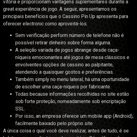
vitória e proporcionam vantagens suplementares durante a
great experiência de jogo. A seguir, apresentamos os
principais benefícios que o Cassino Pin Up apresenta para
oferecer electronic como aproveitá-los.
Sem verificação perform número de telefone não é
possível retirar dinheiro sobre forma alguma.
A seleção variada de jogos abrange desde caça-
níqueis emocionantes até jogos de mesa clássicos e
envolventes opções de cassino ao palpitante,
atendendo a quaisquer gostos e preferências.
Também simply no menu lateral, há uma oportunidade
de escolher uma caça-níqueis por fabricante.
Todas because informações recolhidas no site estão
sob forte proteção, nomeadamente sob encriptação
SSL.
Por isso, an empresa oferece um mobile app (Android),
facilmente baixado pelo próprio site.
A única coisa o qual você deve realizar, antes de tudo, é se