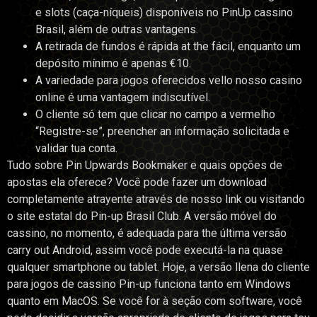
e slots (caça-níqueis) disponíveis no PinUp cassino
Brasil, além de outras vantagens.
A retirada de fundos é rápida at the fácil, enquanto um
depósito mínimo é apenas €10.
A variedade para jogos oferecidos vello nosso casino
online é uma vantagem indiscutível.
O cliente só tem que clicar no campo a vermelho
“Registre-se”, preencher an informação solicitada e
validar tua conta.
Tudo sobre Pin Upwards Bookmaker e quais opções de
apostas ela oferece? Você pode fazer um download
completamente atrayente através de nosso link ou visitando
o site estatal do Pin-up Brasil Club. A versão móvel do
cassino, no momento, é adequada para the última versão
carry out Android, assim você pode executá-la na quase
qualquer smartphone ou tablet. Hoje, a versão llena do cliente
para jogos de cassino Pin-up funciona tanto em Windows
quanto em MacOS. Se você for à seção com software, você