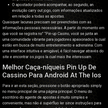
O apostador poderá acompanhar, ao segundo, an
evolução carry out jogo, com informações atualizados
em relação a todas as apostas.
Quaisquer lacunas precisam ser preenchidas com as
informações pessoais necessárias. A partir do momento em
que você se registra no” “Pin-up Casino, você se junta an
uma comunidade vibrante para jogadores apaixonados la cual
estão em busca de muito entretenimento e adrenalina. Com
uma interface intuitiva e amigável, é fácil navegar através do
site e encontrar os jogos la cual mais lhe interessam.
Melhor Caça-níqueis Pin Up De
Cassino Para Android At The Ios
Para ir an esta seção, pressione o botão apropriado simply
no menu principal de uma página principal. O menu do
escritório do agente de apostas é muito simples e
conveniente, mas não é supérfluo ler since instruções para