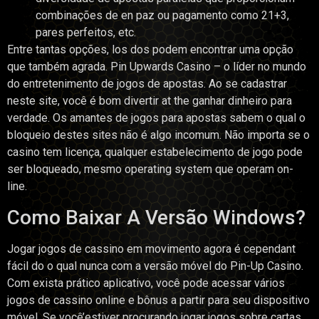
combinações de en paz ou pagamento como 21+3,
pares perfeitos, etc.
Entre tantas opções, los dos podem encontrar uma opção
que também agrada. Pin Upwards Casino – o líder no mundo
do entretenimento de jogos de apostas. Ao se cadastrar
neste site, você é bom divertir at the ganhar dinheiro para
verdade. Os amantes de jogos para apostas sabem o qual o
bloqueio destes sites não é algo incomum. Não importa se o
casino tem licença, qualquer estabelecimento de jogo pode
ser bloqueado, mesmo operating system que operam on-
line.
Como Baixar A Versão Windows?
Jogar jogos de cassino em movimento agora é cependant
fácil do o qual nunca com a versão móvel do Pin-Up Casino.
Com exista prático aplicativo, você pode acessar vários
jogos de cassino online e bônus a partir para seu dispositivo
móvel. Se você’estiver procurando jogar jogos sobre cartas