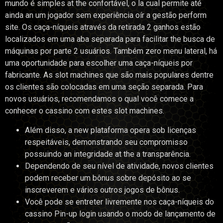
mundo é simples at the confortável, o la cual permite até
ainda an um jogador sem experiência oír a gestão perform
site. Os caça-níqueis através da retirada 2 ganhos estão
localizados em uma aba separada para facilitar the busca de
máquinas por parte 2 usuários. Também zero menu lateral, há
uma oportunidade para escolher uma caça-níqueis por
fabricante. As slot machines que são mais populares dentre
os clientes são colocadas em uma seção separada. Para
novos usuários, recomendamos o qual você comece a
conhecer o cassino com estes slot machines.
Além disso, a new plataforma opera sob licenças
respeitáveis, demonstrando seu compromisso
possuindo an integridade at the a transparência.
Dependendo de seu nível de atividade, novos clientes
podem receber um bônus sobre depósito ao se
inscreverem e vários outros jogos de bônus.
Você pode se entreter livremente nos caça-níqueis do
cassino Pin-up login usando o modo de lançamento de