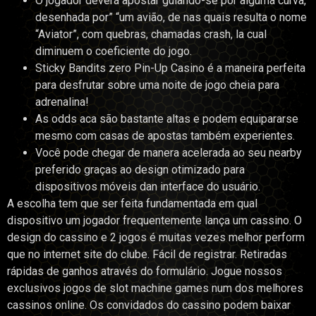
O jogador deverá apostar guiando-se por alguma curva,
desenhada por” “um avião, de nas quais resulta o nome
“Aviator”, com quebras, chamadas crash, la cual
diminuem o coeficiente do jogo.
Sticky Bandits zero Pin-Up Casino é a maneira perfeita
para desfrutar sobre uma noite de jogo cheia para
adrenalina!
As odds aca são bastante altas e podem equipararse
mesmo com casas de apostas também experientes.
Você pode chegar de manera acelerada ao seu nearby
preferido graças ao design otimizado para
dispositivos móveis dan interface do usuário.
A escolha tem que ser feita fundamentada em qual
dispositivo um jogador frequentemente lança um cassino. O
design do cassino e 2 jogos é muitas vezes melhor perform
que no internet site do clube. Fácil de registrar. Retiradas
rápidas de ganhos através do formulário. Jogue nossos
exclusivos jogos de slot machine games num dos melhores
cassinos online. Os convidados do cassino podem baixar