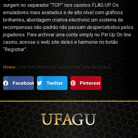
surgem no separador “TOP” nos casinos FLAG UP. Os
emuladores mais avaliados e de alto nível com gráficos
brilhantes, abordagem criativa electronic um sistema de
recompensas não-padrão não passam despercebidos pelos
jogadores. Para archivar uma conta simply no Pin Up On line
casino, acesse o web site deles e harmonie no botão
“Registrar”.
Home
»
Um Dos Melhores Cassino On-line No Brasil
Facebook
Twitter
Pinterest