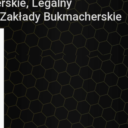
skie, Legalny
 Zakłady Bukmacherskie