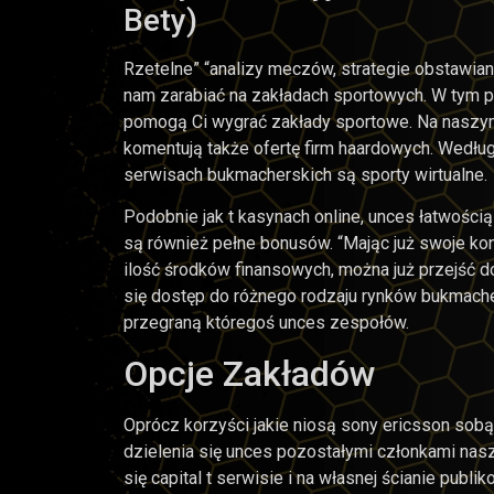
Bety)
Rzetelne” “analizy meczów, strategie obstawi
nam zarabiać na zakładach sportowych. W tym 
pomogą Ci wygrać zakłady sportowe. Na naszym
komentują także ofertę firm haardowych. Wedłu
serwisach bukmacherskich są sporty wirtualne.
Podobnie jak t kasynach online, unces łatwośc
są również pełne bonusów. “Mając już swoje k
ilość środków finansowych, można już przejść 
się dostęp do różnego rodzaju rynków bukmache
przegraną któregoś unces zespołów.
Opcje Zakładów
Oprócz korzyści jakie niosą sony ericsson sob
dzielenia się unces pozostałymi członkami nas
się capital t serwisie i na własnej ścianie pub