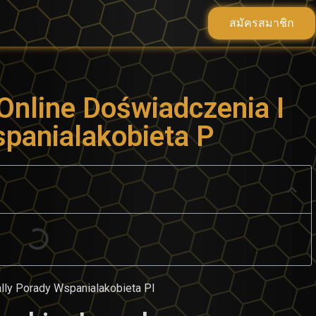
สมัครสมาชิก
Online Doświadczenia I
spanialakobieta P
lly Porady Wspanialakobieta Pl