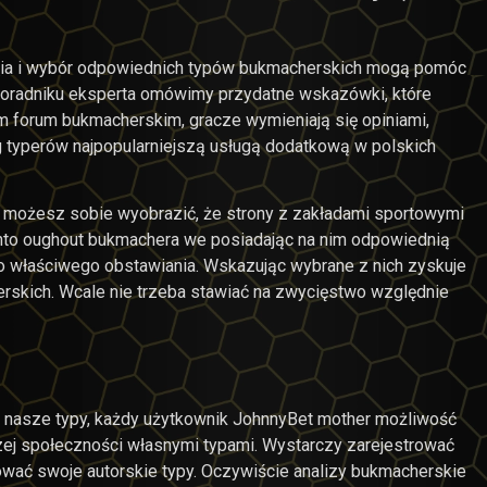
ania i wybór odpowiednich typów bukmacherskich mogą pomóc
poradniku eksperta omówimy przydatne wskazówki, które
 forum bukmacherskim, gracze wymieniają się opiniami,
g typerów najpopularniejszą usługą dodatkową w polskich
ią możesz sobie wyobrazić, że strony z zakładami sportowymi
onto oughout bukmachera we posiadając na nim odpowiednią
do właściwego obstawiania. Wskazując wybrane z nich zyskuje
rskich. Wcale nie trzeba stawiać na zwycięstwo względnie
ą nasze typy, każdy użytkownik JohnnyBet mother możliwość
zej społeczności własnymi typami. Wystarczy zarejestrować
likować swoje autorskie typy. Oczywiście analizy bukmacherskie