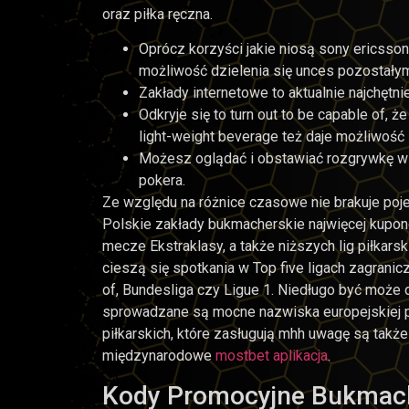
oraz piłka ręczna.
Oprócz korzyści jakie niosą sony ericsso
możliwość dzielenia się unces pozostały
Zakłady internetowe to aktualnie najchętn
Odkryje się to turn out to be capable of
light-weight beverage też daje możliwość
Możesz oglądać i obstawiać rozgrywkę w 
pokera.
Ze względu na różnice czasowe nie brakuje poj
Polskie zakłady bukmacherskie najwięcej kuponó
mecze Ekstraklasy, a także niższych lig piłkar
cieszą się spotkania w Top five ligach zagranic
of, Bundesliga czy Ligue 1. Niedługo być może d
sprowadzane są mocne nazwiska europejskiej pi
piłkarskich, które zasługują mhh uwagę są także
międzynarodowe
mostbet aplikacja
.
Kody Promocyjne Bukmac