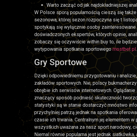
Warto zacząć od jak najdokładniejszej ana
W Polsce sporą popularnością cieszą się także ty
sezonowa, której sezon rozpoczyna się t listo
spotykają się wyłącznie osoby zainteresowane
doświadczonych ekspertów, których opinie, ana
zobaczy się oczywiście within buy to, ile będzi
wytypowania spotkania sportowego
mostbet pl
.
Gry Sportowe
Dzięki odpowiedniemu przygotowaniu i analiz
zakładów sportowych. Nie, polscy bukmacherzy
obrębie ich serwisów internetowych. Oglądanie 
znaczący sposób podnieść skuteczność tworzon
statystyki są w stanie dostarczyć mnóstwo info
przychylniej patrzą jednak na spotkania ofero
czasie ich trwania. Centralnym jej elementem w 
wszystkich uważana za nasz sport narodowy, c
Niemal równie popularna jest jednak siatkówka