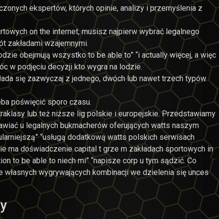
zonych ekspertów, których opinie, analizy i przemyślenia z
towych on the internet, musisz najpierw wybrać legalnego
rót zakładami wzajemnymi.
zie obejmują wszystko to be able to” “i actually więcej, a więc
c w podjęciu decyzji kto wygra na lodzie.
łada się zazwyczaj z jednego, dwóch lub nawet trzech typów
eba poświęcić sporo czasu.
aklasy lub też niższe lig polskie i europejskie. Przedstawiamy
tawiać u legalnych bukmacherów oferujących watts naszym
ularniejszą” “usługą dodatkową watts polskich serwisach
ie ma doświadczenie capital t grze m zakładach sportowych in
ion to be able to niech mi” “napisze corp u tym sądzić. Co
nie własnych wygrywających kombinacji we dzielenia się unces
by