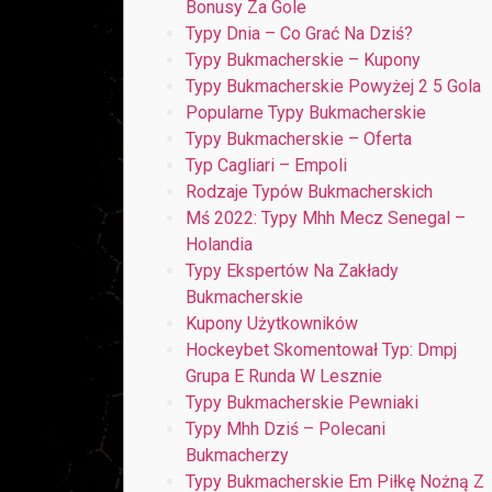
Bonusy Za Gole
Typy Dnia – Co Grać Na Dziś?
Typy Bukmacherskie – Kupony
Typy Bukmacherskie Powyżej 2 5 Gola
Popularne Typy Bukmacherskie
Typy Bukmacherskie – Oferta
Typ Cagliari – Empoli
Rodzaje Typów Bukmacherskich
Mś 2022: Typy Mhh Mecz Senegal –
Holandia
Typy Ekspertów Na Zakłady
Bukmacherskie
Kupony Użytkowników
Hockeybet Skomentował Typ: Dmpj
Grupa E Runda W Lesznie
Typy Bukmacherskie Pewniaki
Typy Mhh Dziś – Polecani
Bukmacherzy
Typy Bukmacherskie Em Piłkę Nożną Z