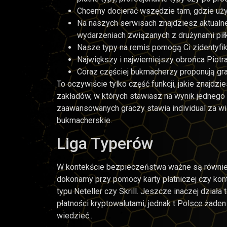
Chcemy docierać wszędzie tam, gdzie uż
Na naszych serwisach znajdziesz aktualne 
wydarzeniach związanych z drużynami piłk
Nasze typy na remis pomogą Ci zidentyfi
Największy i najwierniejszy obrońca Piotr
Coraz częściej bukmacherzy proponują gr
To oczywiście tylko część funkcji, jakie znajdz
zakładów, w których stawiasz na wynik jednego
zaawansowanych graczy stawia individual za wi
bukmacherskie.
Liga Typerów
W kontekście bezpieczeństwa ważne są równie
dokonamy przy pomocy karty płatniczej czy ko
typu Neteller czy Skrill. Jeszcze inaczej dział
płatności kryptowalutami, jednak t Polsce żade
wiedzieć..