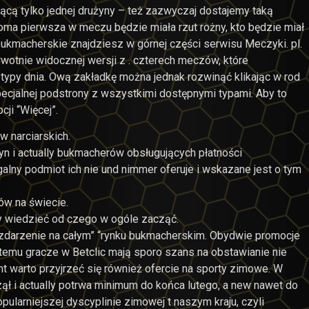
ącą tylko jednej drużyny – też zazwyczaj dostajemy taką
ma pierwsza w meczu będzie miała rzut rożny, kto będzie miał
ukmacherskie znajdziesz w górnej części serwisu Meczyki. pl.
rwotnie widocznej wersji z . czterech meczów, które
typy dnia. Ową zakładkę można jednak rozwinąć klikając w rod
specjalnej podstrony z wszystkimi dostępnymi typami. Aby to
ji “Więcej”.
w narciarskich.
yn i actually bukmacherów obsługujących płatności
alny podmiot ich nie und nimmer oferuje i wskazane jest o tym
ów na świecie.
y wiedzieć od czego w ogóle zacząć.
 zdarzenie na całym” “rynku bukmacherskim. Obydwie promocje
temu gracze w Betclic mają sporo szans na obstawianie nie
nt warto przyjrzeć się również ofercie na sporty zimowe. W
ął i actually potrwa minimum do końca lutego, a new nawet do
pularniejszej dyscyplinie zimowej t naszym kraju, czyli