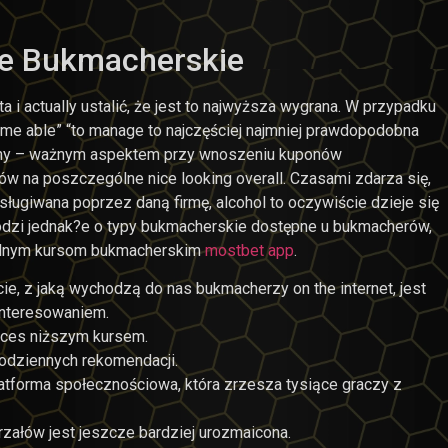
ie Bukmacherskie
a i actually ustalić, że jest to najwyższa wygrana. W przypadku
me able” “to manage to najczęściej najmniej prawdopodobna
trony – ważnym aspektem przy wnoszeniu kuponów
 na poszczególne nice looking overall. Czasami zdarza się,
ługiwana poprzez daną firmę, alcohol to oczywiście dzieje się
odzi jednak?e o typy bukmacherskie dostępne u bukmacherów,
gólnym kursom bukmacherskim
mostbet app
.
e, z jaką wychodzą do nas bukmacherzy on the internet, jest
ainteresowaniem.
nces niższym kursem.
codziennych rekomendacji.
atforma społecznościowa, która zrzesza tysiące graczy z
rzałów jest jeszcze bardziej urozmaicona.