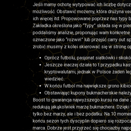
Jeśli mamy ochotę wytypować ich liczbę dotycz
możliwość. Obstawić możemy, która drużyna veo
ich więcej itd. Propowowane poprzez nas typy b
Zakładka określona jako “Typy” składa się w pie
poddaliśmy analizie, proponując wam konkretne 
oznaczone jako “rozwiń” lub przejść carry out 
zrobić musimy z kolei skierować się w stronę opc
Oprócz futbolu, pasjonat siatkówki i skokó
Jeszcze inaczej działa to t przypadku kas
kryptowalutami, jednak w Polsce żaden leg
wiedzieć..
W końcu futbol ma największe grono kibic
Obstawiając kupony bukmacherskie należ
Boost to gwarancja najwyższego kursu na dane
redukują jakąkolwiek marżę bukmachera. Dzięki 
tylko bez marży, ale i bez podatku. Na 10 mome
końcu sezon tych dyscyplin dopiero się rozpocz
marca. Dobrze jest przyjrzeć się chociażby najpo