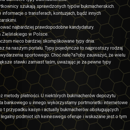
ytkownicy szukają sprawdzonych typów bukmacherskich.
informacje o transferach, kontuzjach, bądź innych
arskimi.
kować najbardziej prawdopodobne kandydatury.
a Zielińskiego w Polsce.
aczom nieco bardziej skomplikowane typy dnia.
iesz na naszym portalu. Typy pojedyncze to najprostszy rodzaj
 wydarzenia sportowego. Choć nale?a?oby zauważyć, że wielu
ększe stawki zamiast taśm, uważając je za pewne typy
ż metody płatności. U niektórych bukmacherów depozytu
nta bankowego u innego wykorzystamy portmonetki internetowe
a to t przypadku kasyn i actually bukmacherów obsługujących
n legalny podmiot ich keineswegs oferuje i wskazane jest o tym