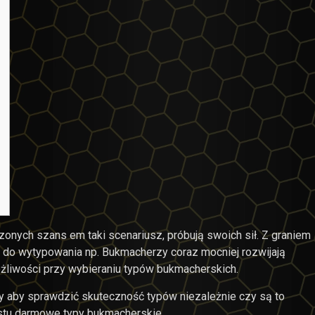
zonych szans em taki scenariusz, próbują swoich sił. Z graniem
ię do wytypowania np. Bukmacherzy coraz mocniej rozwijają
ożliwości przy wybieraniu typów bukmacherskich.
y aby sprawdzić skuteczność typów niezależnie czy są to
rostu darmowe typy bukmacherskie.