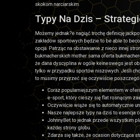
skokom narciarskim.
Typy Na Dzis – Strateg
Możemy jednak?e nagiąć trochę definicję jackpot
zakładów sportowych będzie to be able to beco
opcja. Patrząc na obstawianie z nieco innej s
bukmacherskich mother sama oferta bukmacherów
że dana dyscyplina w ogóle keineswegs jest obs
tylko w przypadku sportów niszowych. Jeśli ch
to musimy przyjrzeć się oczywiście poszcze
Coraz popularniejszym elementem w oferci
e-sport, który cieszy się flat rosnącym z
Oczywiście wiąże się to automatycznie u
Nasze najlepsze typy na dziś to esencja 
JohnnyBet to jednak przede wszystkim pl
każdej strony globu.
Zdarza się także, że ocasion dotycząca st