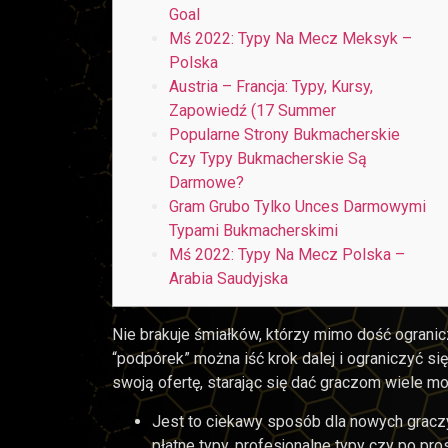
Goal
Mś 2022: Typy Na Mecz Meksyk –
Polska
Austria – Francja: Typy, Kursy,
Zapowiedź (17 Summer
Popularne Strony Bukmacherskie
Czy Typy Bukmacherskie Są
Darmowe?
Gram Grubo Tylko Unces Darmowymi
Typami Bukmacherskimi
Mś 2022: Typy Na Mecz Polska –
Arabia Saudyjska
Nie brakuje śmiałków, którzy mimo dość ogranic
“podpórek” można iść krok dalej i ograniczyć s
swoją ofertę, starając się dać graczom wiele m
Jest to ciekawy sposób dla nowych gracz
płatne typy, profesjonalne typy czy po p