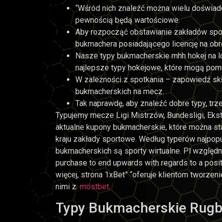
“Wśród nich znaleźć można wielu doświadc
pewnością będą wartościowe.
Aby rozpocząć obstawianie zakładów spor
bukmachera posiadającego licencję na ob
Nasze typy bukmacherskie mhh hokej na lod
najlepsze typy hokejowe, które mogą pomó
W zależności z spotkania – zapowiedź sk
bukmacherskich na mecz.
Tak naprawdę, aby znaleźć dobre typy, trz
Typujemy mecze Ligi Mistrzów, Bundesligi, Ekstr
aktualne kupony bukmacherskie, które można s
kraju zakłady sportowe. Według typerów najpop
bukmacherskich są sporty wirtualne. Pl względn
purchase to end upwards with regards to a posit
więcej, strona 1xBet” “oferuje klientom tworze
nimi z.
mostbet
.
Typy Bukmacherskie Rug