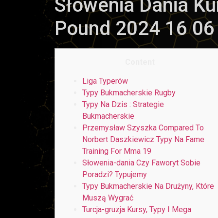
Słowenia Dania Ku
Pound 2024 16 06
Content
Liga Typerów
Typy Bukmacherskie Rugby
Typy Na Dzis : Strategie
Bukmacherskie
Przemysław Szyszka Compared To
Norbert Daszkiewicz Typy Na Fame
Training For Mma 19
Słowenia-dania Czy Faworyt Sobie
Poradzi? Typujemy
Typy Bukmacherskie Na Drużyny, Które
Muszą Wygrać
Turcja-gruzja Kursy, Typy I Mega