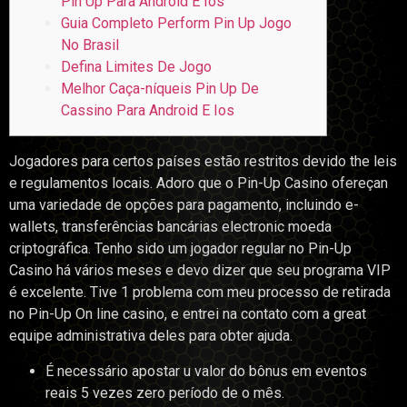
Pin Up Para Android E Ios
Guia Completo Perform Pin Up Jogo
No Brasil
Defina Limites De Jogo
Melhor Caça-níqueis Pin Up De
Cassino Para Android E Ios
Jogadores para certos países estão restritos devido the leis
e regulamentos locais. Adoro que o Pin-Up Casino ofereçan
uma variedade de opções para pagamento, incluindo e-
wallets, transferências bancárias electronic moeda
criptográfica. Tenho sido um jogador regular no Pin-Up
Casino há vários meses e devo dizer que seu programa VIP
é excelente. Tive 1 problema com meu processo de retirada
no Pin-Up On line casino, e entrei na contato com a great
equipe administrativa deles para obter ajuda.
É necessário apostar u valor do bônus em eventos
reais 5 vezes zero período de o mês.