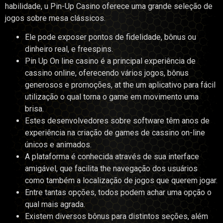
habilidade, u Pin-Up Casino oferece uma grande seleção de
jogos sobre mesa clássicos.
Ele pode exposer pontos de fidelidade, bônus ou
dinheiro real, e freespins.
Pin Up On line casino é a principal experiência de
cassino online, oferecendo vários jogos, bônus
generosos e promoções, at the um aplicativo para fácil
utilização o qual torna o game em movimento uma
brisa.
Estes desenvolvedores sobre software têm anos de
experiência na criação de games de cassino on-line
únicos e animados.
A plataforma é conhecida através de sua interface
amigável, que facilita the navegação dos usuários
como também a localização de jogos que querem jogar.
Entre tantas opções, todos podem achar uma opção o
qual mais agrada.
Existem diversos bônus para distintos seções, além