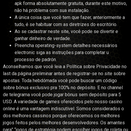
apk forma absolutamente gratuita, durante este motivo,
não há problema com sua instalação.
A única coisa que você tem que fazer, anteriormente a
tudo, é se habituar com as diretrizes do escritório.
Ao se cadastrar neste site, você pode se divertir e
ganhar dinheiro de verdade.
Preencha operating-system detalhes necessários
electronic siga as instruções para completar u
processo de padrón.
Aconselhamos que você leia a Política sobre Privacidade no
last da página preliminar antes de registrar-se no site sobre
apostas. Toda hebdómada você pode buscar um código
sobre bônus exclusivo pra 100% no depósito. E no channel
de telegrama você pode jogar bônus sem depósito para 5
USD. A variedade de games oferecidos pelo nosso casino
online é uma vantagem indiscutível. Somos considerados o
dos melhores cassinos porque oferecemos os melhores
jogos feitos pelos melhores desenvolvedores. Os amantes
para” “jogos de estratégia podem escolher jogos de roleta ou