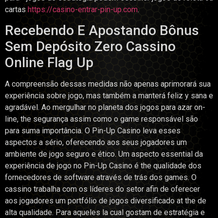
cartas
https://casino-entrar-pin-up.com
.
Recebendo E Apostando Bônus
Sem Depósito Zero Cassino
Online Flag Up
A compreensão dessas medidas não apenas aprimorará sua
experiência sobre jogo, mas também a manterá feliz y sana e
agradável. Ao mergulhar no planeta dos jogos para azar on-
line, the segurança assim como o game responsável são
para suma importância. O Pin-Up Casino leva esses
aspectos a sério, oferecendo aos seus jogadores um
ambiente de jogo seguro e ético. Um aspecto essential da
experiência de jogo no Pin-Up Casino é the qualidade dos
fornecedores de software através de trás dos games. O
cassino trabalha com os líderes do setor afin de oferecer
aos jogadores um portfólio de jogos diversificado at the de
alta qualidade. Para aqueles la cual gostam de estratégia e