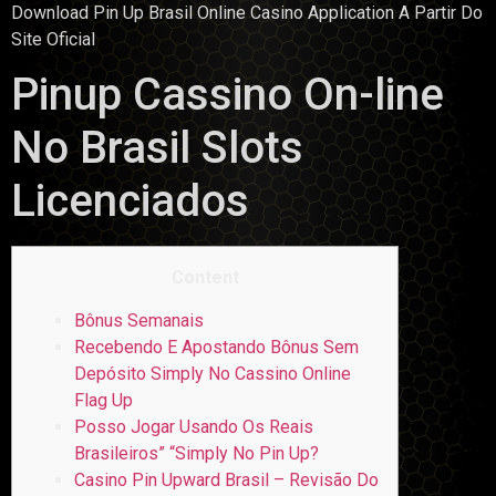
Download Pin Up Brasil️ Online Casino Application A Partir Do
Site Oficial
Pinup Cassino On-line
No Brasil Slots
Licenciados
Content
Bônus Semanais
Recebendo E Apostando Bônus Sem
Depósito Simply No Cassino Online
Flag Up
Posso Jogar Usando Os Reais
Brasileiros” “Simply No Pin Up?
Casino Pin Upward Brasil – Revisão Do