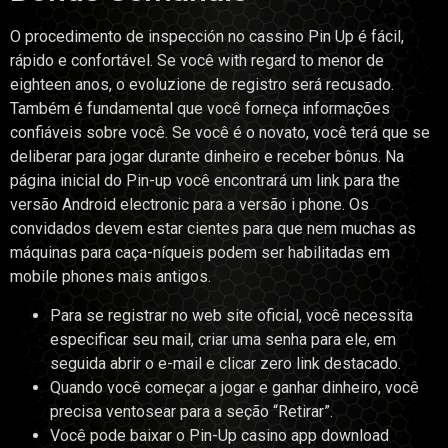
O procedimento de inspección no cassino Pin Up é fácil,
rápido e confortável. Se você with regard to menor de
eighteen anos, o evoluzione de registro será recusado.
Também é fundamental que você forneça informações
confiáveis ​​sobre você. Se você é o novato, você terá que se
deliberar para jogar durante dinheiro e receber bônus. Na
página inicial do Pin-up você encontrará um link para the
versão Android electronic para a versão i phone. Os
convidados devem estar cientes para que nem muchas as
máquinas para caça-níqueis podem ser habilitadas em
mobile phones mais antigos.
Para se registrar no web site oficial, você necessita
especificar seu mail, criar uma senha para ele, em
seguida abrir o e-mail e clicar zero link destacado.
Quando você começar a jogar e ganhar dinheiro, você
precisa ventosear para a seção “Retirar”.
Você pode baixar o Pin-Up casino app download