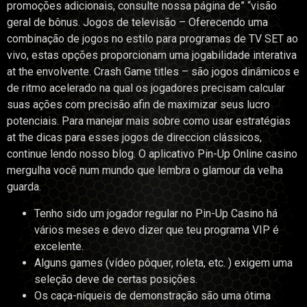
promoções adicionais, consulte nossa página de” “visão
geral de bônus. Jogos de televisão – Oferecendo uma
combinação de jogos no estilo para programas de TV SET ao
vivo, estas opções proporcionam uma jogabilidade interativa
at the envolvente. Crash Game titles – são jogos dinâmicos e
de ritmo acelerado na qual os jogadores precisam calcular
suas ações com precisão afin de maximizar seus lucro
potenciais. Para manejar mais sobre como usar estratégias
at the dicas para esses jogos de direccion clássicos,
continue lendo nosso blog. O aplicativo Pin-Up Online casino
mergulha você num mundo que lembra o glamour da velha
guarda.
Tenho sido um jogador regular no Pin-Up Casino há
vários meses e devo dizer que teu programa VIP é
excelente.
Alguns games (vídeo pôquer, roleta, etc. ) exigem uma
seleção deve de certas posições.
Os caça-níqueis de demonstração são uma ótima