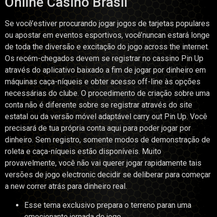
Online Casino Brasil
Se você’estiver procurando jogar jogos de tarjetas populares
ou apostar em eventos esportivos, você’nuncan estará longe
de toda the diversão e excitação do jogo across the internet.
Os recém-chegados devem se registrar no cassino Pin Up
através do aplicativo baixado a fim de jogar por dinheiro em
máquinas caça-níqueis e obter acesso off-line às opções
necessárias do clube. O procedimento de criação sobre uma
conta não é diferente sobre se registrar através do site
estatal ou da versão móvel adaptável carry out Pin Up. Você
precisará de tua própria conta aqui para poder jogar por
dinheiro. Sem registro, somente modos de demonstração de
roleta e caça-níqueis estão disponíveis. Muito
provavelmente, você não vai querer jogar rapidamente tais
versões de jogo electronic decidir se deliberar para começar
a new correr atrás para dinheiro real.
Esse tema exclusivo prepara o terreno paran uma
emocionante jornada de jogo.