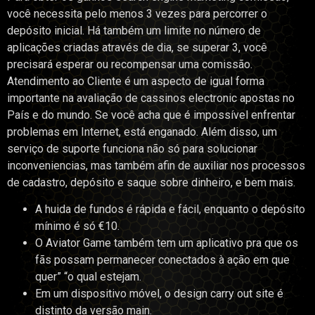
você necessita pelo menos 3 vezes para percorrer o
depósito inicial. Há também um limite no número de
aplicações criadas através de dia, se superar 3, você
precisará esperar ou recompensar uma comissão.
Atendimento ao Cliente é um aspecto de igual forma
importante na avaliação de cassinos electronic apostas no
País e do mundo. Se você acha que é impossível enfrentar
problemas em Internet, está enganado. Além disso, um
serviço de suporte funciona não só para solucionar
inconveniencias, mas também afin de auxiliar nos processos
de cadastro, depósito e saque sobre dinheiro, e bem mais.
A huida de fundos é rápida e fácil, enquanto o depósito
mínimo é só €10.
O Aviator Game também tem um aplicativo pra que os
fãs possam permanecer conectados à ação em que
quer” “o qual estejam.
Em um dispositivo móvel, o design carry out site é
distinto da versão main.