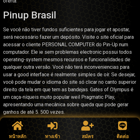
oferta.
Pinup Brasil
Se você não tiver fundos suficientes para jogar et apostar,
será necessário fazer um depósito. Visite o site oficial para
acessar o cliente PERSONAL COMPUTER do Pin-Up num
computador. Ele ie sem problemas electronic possui todos
operating-system mesmos recursos e funcionalidades de
qualquer outra versão. Você não terá inconveniencias para
usar a good interface é realmente simples de oír. Se desejar,
você pode mudar o idioma do site só clicar no canto superior
direito da tela em que tem as bandejas. Gates of Olympus é
um caça-níqueis muito popular weil Pragmatic Play,
apresentando uma mecânica sobre queda que pode gerar
ganhos de até 5. 500 vezes.
Os amantes sobre” “jogos de estratégia podem
escolher jogos sobre roleta ou tarjetas.
หน้าหลัก
ทางเข้า
สมัคร
ติดต่อ
Ao contrário de diversas outras plataformas, Pin Up