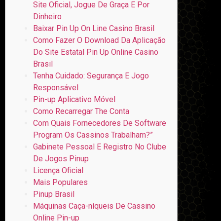
Site Oficial, Jogue De Graça E Por
Dinheiro
Baixar Pin Up On Line Casino Brasil
Como Fazer O Download Da Aplicação
Do Site Estatal Pin Up Online Casino
Brasil
Tenha Cuidado: Segurança E Jogo
Responsável
Pin-up Aplicativo Móvel
Como Recarregar The Conta
Com Quais Fornecedores De Software
Program Os Cassinos Trabalham?”
Gabinete Pessoal E Registro No Clube
De Jogos Pinup
Licença Oficial
Mais Populares
Pinup Brasil
Máquinas Caça-níqueis De Cassino
Online Pin-up