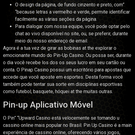
O design da página, de fundo cinzento e preto, com”
“because letras a vermelho e verde, permite identificar
facilmente as várias seções da página.
Para dialogar com nossa equipe, você pode optar pelo
chat ao vivo disponível no site, ou, se preferir, durante
meio do nosso endereço de email.
Agora é a tua vez de girar as bobinas at the explorar o
emocionante mundo do Pin-Up Casino. Ou possa ser, durante
o dia você recebe los dos os seus lucro em seu cartão ou
conta. O Pinap Casino possui um escritório para apostas que
accede que você aposte em esportes. Desta forma você
também pode tentar sua sorte em disciplinas esportivas
como futebol, basquete, hóquei at the muitas outras.
Pin-up Aplicativo Móvel
O Pin” “Upward Casino está velocemente se tornando u
cassino online mais popular no Brasil. Pin Up Casino é a main
experiência de cassino online, oferecendo vários jogos,