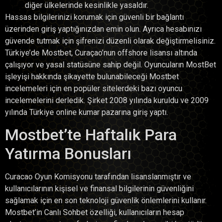
diğer ülkelerinde kesinlikle yasaldır.
Hassas bilgilerinizi korumak için güvenli bir bağlantı
üzerinden giriş yaptığınızdan emin olun. Ayrıca hesabınızı
güvende tutmak için şifrenizi düzenli olarak değiştirmelisiniz.
Türkiye’de Mostbet, Curaçao’nun offshore lisansı altında
çalışıyor ve yasal statüsüne sahip değil. Oyuncuların MostBet
işleyişi hakkında şikayette bulunabileceği Mostbet
incelemeleri için en popüler sitelerdeki bazı oyuncu
incelemelerini derledik. Şirket 2008 yılında kuruldu ve 2009
yılında Türkiye online kumar pazarına giriş yaptı.
Mostbet’te Haftalık Para
Yatırma Bonusları
Curacao Oyun Komisyonu tarafından lisanslanmıştır ve
kullanıcılarının kişisel ve finansal bilgilerinin güvenliğini
sağlamak için en son teknoloji güvenlik önlemlerini kullanır.
Mostbet’in Canlı Sohbet özelliği, kullanıcıların hesap