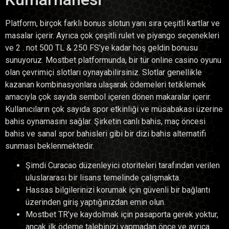
Platform, birçok farklı bonus slotun yanı sıra çeşitli kartlar ve
masalar içerir. Ayrıca çok çeşitli rulet ve piyango seçenekleri
ve 2 . not 500 TL & 250 FS’ye kadar hoş geldin bonusu
sunuyoruz. Mostbet platformunda, bir tür online casino oyunu
olan çevrimiçi slotları oynayabilirsiniz. Slotlar genellikle
kazanan kombinasyonlara ulaşarak ödemeleri tetiklemek
amacıyla çok sayıda sembol içeren dönen makaralar içerir.
Kullanıcıların çok sayıda spor etkinliği ve müsabakası üzerine
bahis oynamasını sağlar. Şirketin canlı bahis, maç öncesi
bahis ve sanal spor bahisleri gibi bir dizi bahis alternatifi
sunması beklenmektedir.
Şimdi Curacao düzenleyici otoriteleri tarafından verilen
uluslararası bir lisans temelinde çalışmakta.
Hassas bilgilerinizi korumak için güvenli bir bağlantı
üzerinden giriş yaptığınızdan emin olun.
Mostbet TR’ye kaydolmak için pasaporta gerek yoktur,
ancak ilk ödeme talebinizi yapmadan önce ve ayrıca