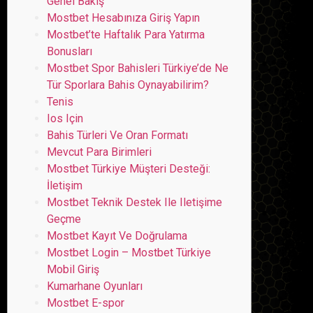
Genel Bakış
Mostbet Hesabınıza Giriş Yapın
Mostbet’te Haftalık Para Yatırma
Bonusları
Mostbet Spor Bahisleri Türkiye’de Ne
Tür Sporlara Bahis Oynayabilirim?
Tenis
Ios Için
Bahis Türleri Ve Oran Formatı
Mevcut Para Birimleri
Mostbet Türkiye Müşteri Desteği:
İletişim
Mostbet Teknik Destek Ile Iletişime
Geçme
Mostbet Kayıt Ve Doğrulama
Mostbet Login – Mostbet Türkiye
Mobil Giriş
Kumarhane Oyunları
Mostbet E-spor