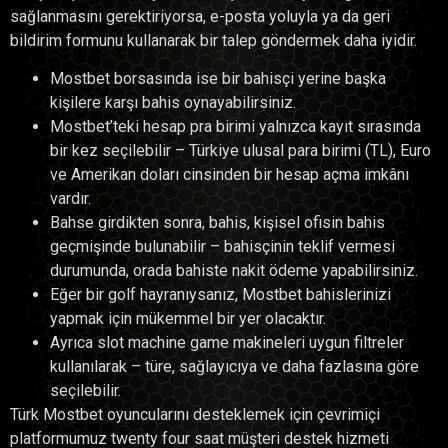
sağlanmasını gerektiriyorsa, e-posta yoluyla ya da geri
bildirim formunu kullanarak bir talep göndermek daha iyidir.
Mostbet borsasında ise bir bahisçi yerine başka
kişilere karşı bahis oynayabilirsiniz.
Mostbet’teki hesap pra birimi yalnızca kayıt sırasında
bir kez seçilebilir – Türkiye ulusal para birimi (TL), Euro
ve Amerikan doları cinsinden bir hesap açma imkânı
vardır.
Bahse girdikten sonra, bahis, kişisel ofisin bahis
geçmişinde bulunabilir – bahisçinin teklif vermesi
durumunda, orada bahiste nakit ödeme yapabilirsiniz.
Eğer bir golf hayranıysanız, Mostbet bahislerinizi
yapmak için mükemmel bir yer olacaktır.
Ayrıca slot machine game makineleri uygun filtreler
kullanılarak – türe, sağlayıcıya ve daha fazlasına göre
seçilebilir.
Türk Mostbet oyuncularını desteklemek için çevrimiçi
platformumuz twenty four saat müşteri destek hizmeti