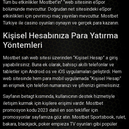
Tüm bu etkinlikler Mostbet’in” “web sitesinin eSpor
bölümünde mevcuttur. Doğrudan net sitesindeki eSpor
etkinlikleri için çevrimiçi maç yayınları mevcuttur. Mostbet
Türkiye ile casino oyunları oynayın ve gerçek para kazanın.
Kişisel Hesabınıza Para Yatırma
Yöntemleri
Mostbet sah web sitesi üzerinden “Kişisel Hesap” a giriş
yapabilirsiniz. Buna ek olarak, bahisçi akıllı telefonlar ve
tabletler için Android os ve iOS uygulamaları geliştirdi. Hem
web sitesinde hem para mobil uygulamada “Kişisel Hesap”
an erişmek için telefon numaranızı ve şifrenizi girmelisiniz.
Sayfanın betagt kısmında, kullanıcının destek hizmetiyle
iletişim kurmak için kişilere erişimi vardır. Mostbet
promosyon kodu 2023 dahil en son teklifler için
promosyonlar sayfamıza göz atın. Mostbet Sportsbook, rulet,
bakara, blackjack, poker empieza TV oyunları gibi popüler