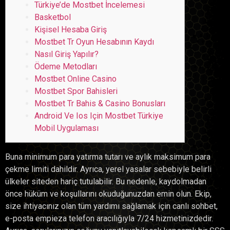
Türkiye’de Mostbet İncelemesi
Basketbol
Kişisel Hesaba Giriş
Mostbet Tr Oyun Hesabının Kaydı
Nasıl Giriş Yapılır?
Ödeme Metodları
Mostbet Online Casino
Mostbet Spor Bahisleri
Mostbet Tr Bahis & Casino Bonusları
Android Ve Ios Için Mostbet Türkiye
Mobil Uygulaması
Buna minimum para yatırma tutarı ve aylık maksimum para
çekme limiti dahildir. Ayrıca, yerel yasalar sebebiyle belirli
ülkeler siteden hariç tutulabilir. Bu nedenle, kaydolmadan
önce hüküm ve koşullarını okuduğunuzdan emin olun. Ekip,
size ihtiyacınız olan tüm yardımı sağlamak için canlı sohbet,
e-posta empieza telefon aracılığıyla 7/24 hizmetinizdedir.