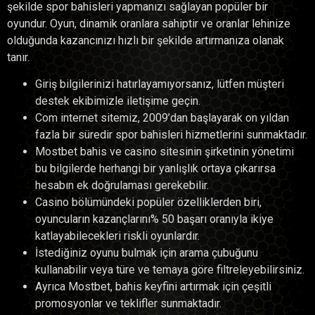
şekilde spor bahisleri yapmanızı sağlayan popüler bir
oyundur. Oyun, dinamik oranlara sahiptir ve oranlar lehinize
olduğunda kazancınızı hızlı bir şekilde artırmanıza olanak
tanır.
Giriş bilgilerinizi hatırlayamıyorsanız, lütfen müşteri
destek ekibimizle iletişime geçin.
Com internet sitemiz, 2009’dan başlayarak on yıldan
fazla bir süredir spor bahisleri hizmetlerini sunmaktadır.
Mostbet bahis ve casino sitesinin şirketinin yönetimi
bu bilgilerde herhangi bir yanlışlık ortaya çıkarırsa
hesabın ek doğrulaması gerekebilir.
Casino bölümündeki popüler özelliklerden biri,
oyuncuların kazançlarını% 50 başarı oranıyla ikiye
katlayabilecekleri riskli oyunlardır.
İstediğiniz oyunu bulmak için arama çubuğunu
kullanabilir veya türe ve temaya göre filtreleyebilirsiniz.
Ayrıca Mostbet, bahis keyfini artırmak için çeşitli
promosyonlar ve teklifler sunmaktadır.