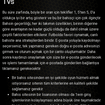
Tvs
Bu süre zarfında, böyle bir oran için teklifler 1, 5’ten 5, 0’a
oldukça iyi bir artış gösterir ve bu bir bahisçi için çok ilginçtir.
Bahsin geçerliliği, her iki takımın özellikleri, birinin diğerine
göre avantajının ne kadar güçlü olduğu da dahil olmak üzere
çeşitli faktörlerden etkilenir. Futbolda favori oynamak, canlı
bahiste ana stratejilerden biridir. E-posta yoluyla kaydolmayı
seçerseniz, tek yapmanız gereken doğru e-posta adresinizi
girmek ve oturum açmak için bir canto oluşturmaktır. Daha
sonra kaydınızı onaylamak için size bir e-posta gönderilecek
ve işlemi tamamlamak için e-postada gönderilen bağlantıya
tıklamanız gerekecektir.
Bir bahis sitesinden en iyi şekilde oyun hizmeti almak
istiyorsanız sitenin tüm kriterlerine en kaliteli şekilde
sağlamanız gerekir.
Bahis sitesinin bir lisansının olması da 1win giriş
işlemlerinin kolaylaşması adına büyük öne taşımaktadır.