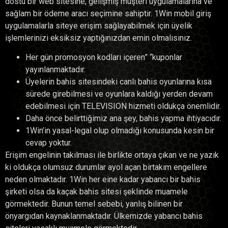
dostu bir web sitesine, gelişmiş müşteri uygulamalarına ve
sağlam bir ödeme aracı seçimine sahiptir. 1Win mobil giriş
uygulamalarla siteye erişim sağlayabilmek için üyelik
işlemlerinizi eksiksiz yaptığınızdan emin olmalısınız.
Her gün promosyon kodları içeren” “kuponlar
yayınlanmaktadır.
Üyelerin bahis sitesindeki canlı bahis oyunlarına kısa
sürede girebilmesi ve oyunlara kaldığı yerden devam
edebilmesi için TELEVISION hizmeti oldukça önemlidir.
Daha önce belirttiğimiz ana şey, bahis yapma ihtiyacıdır.
1Win’in yasal-legal olup olmadığı konusunda kesin bir
cevap yoktur.
Erişim engelinin takılması ile birlikte ortaya çıkan ve ne yazık
ki oldukça olumsuz durumlar ayol açan birtakım engellere
neden olmaktadır. 1Win her eine kadar yabancı bir bahis
şirketi olsa da kaçak bahis sitesi şeklinde muamele
görmektedir. Bunun temel sebebi, yanlış bilinen bir
önyargıdan kaynaklanmaktadır. Ülkemizde yabancı bahis