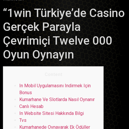
“1win Türkiye’de Casino
Gerçek Parayla
Çevrimiçi Twelve 000
Oyun Oynayın
Content
In Mobil Uygulamasını Indirmek Için
Bonus
Kumarhane Ve Slotlarda Nasıl Oynanır
Canlı Hesab
In Website Sitesi Hakkında Bilgi
Tvs
Kumarhanede Oynayarak Ek Ödüller