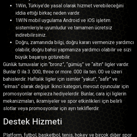
1Win, Türkiye’de yasal olarak hizmet verebileceğini
iddia ettiği birkaç neden vardır.
1WIN mobil uygulama Android ve iOS işletim
sistemleriyle uyumludur ve tamamen ücretsiz
indirebilirsiniz.
Doğru, zamanında bilgi, doğru kararı vermenize yardımcı
olabilir, doğru bahsi yapmanıza yardımcı olabilir ve sizi
büyük başarıya götürebilir.
Günlük turnuvalar için “bronz”, “gümüş” ve “altın” ligler vardır.
Bunlar 0 ila 3. 000, three or more. 000 ila ten. 00 ve üzeri
bahislerdir. Haftalık ligler için isimler “yakut”, “safir” ve
“elmas” olarak değişir. İkinci kategori, mevcut oyuncular için
promosyonlar empieza hediyelerdir. Bunlar, cara içi liglerin
mekanizmaları, ikramiyeler ve spor etkinlikleri için belirli
slotlar veya promosyonlar için ayrı tekliflerdir.
Destek Hizmeti
Platform, futbol, basketbol, tenis, hokey ve birçok diğer spor