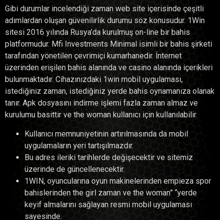
Gibi durumlar incelendiği zaman web site içerisinde çeşitli
adımlardan oluşan güvenilirlik durumu söz konusudur. 1Win
sitesi 2016 yılında Rusya’da kurulmuş on-line bir bahis
platformudur. Mfi Investments Minimal isimli bir bahis şirketi
tarafından yönetilen çevrimiçi kumarhanedir. İnternet
üzerinden erişilen bahis alanında ve casino alanında içerikleri
bulunmaktadır. Cihazınızdaki 1win mobil uygulaması,
istediğiniz zaman, istediğiniz yerde bahis oynamanıza olanak
tanır. Apk dosyasını indirme işlemi fazla zaman almaz ve
kurulumu basittir ve the woman kullanıcı için kullanılabilir.
Kullanıcı memnuniyetinin artırılmasında da mobil
uygulamaların yeri tartışılmazdır.
Bu adres ileriki tarihlerde değişecektir ve sitemiz
üzerinde de güncellenecektir.
1WIN, oyuncularına oyun makinelerinden empieza spor
bahislerinden the girl zaman ve the woman” “yerde
keyif almalarını sağlayan resmi mobil uygulaması
sayesinde.