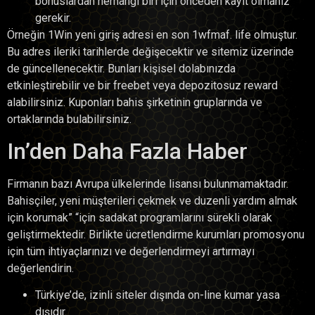
bonuslardan herhangi biri için önceden kayıt olmanız
gerekir.
Örneğin 1Win yeni giriş adresi en son 1wfmaf. life olmuştur.
Bu adres ileriki tarihlerde değişecektir ve sitemiz üzerinde
de güncellenecektir. Bunları kişisel dolabınızda
etkinleştirebilir ve bir freebet veya depozitosuz reward
alabilirsiniz. Kuponları bahis şirketinin gruplarında ve
ortaklarında bulabilirsiniz.
In’den Daha Fazla Haber
Firmanın bazı Avrupa ülkelerinde lisansı bulunmamaktadır.
Bahisçiler, yeni müşterileri çekmek ve duzenli yardım almak
için korumak” “için sadakat programlarını sürekli olarak
geliştirmektedir. Birlikte ücretlendirme kurumları promosyonu
için tüm ihtiyaçlarınızı ve değerlendirmeyi artırmayı
değerlendirin.
Türkiye’de, izinli siteler dışında on-line kumar yasa
dışıdır.