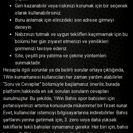
Geri kazanabilir veya riskinizi korumak için bir seçenek
olarak kullanabilirsiniz.
Bunu anlamak için elinizdeki son adrese girmeyi
deneyin.
Nabzınızı tutmak ve uygun teklifleri kaçırmamak için bu
bölümü her gün ziyaret etmenizi ve yenilikleri
görmenizi tavsiye ederiz.
Site, çeşitli pra yatırma ve çekme yöntemleri
sunmaktadır.
Hesapla ilgili sorunlar ya da belirli sorular ortaya çıktığında,
1Win kumarhanesi kullanıcıları her zaman yardım alabilirler.
“Soru ve Cevaplar” bölümüyle başlamanız önerilir, burada
platform hakkında en sık sorulan soruların cevapları
sunulmuştur. Bu şekilde, 1Win Bahis spor bahisleri için
potansiyelinizi artırma konusunda mükemmel bir fırsat sunar.
Evet, kullanıcılar istemciyi bilgisayarlarına indirebilirler. Bahis
şartlarını yerine getirmek için, 3. zero veya daha yüksek
tekliflerle tekli bahisler oynamanız gerekir. Her biri için, bahis