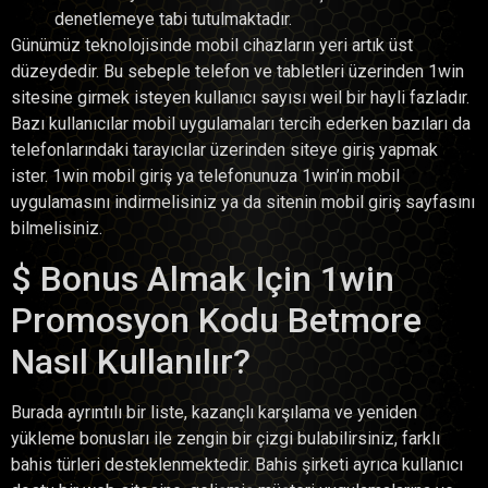
denetlemeye tabi tutulmaktadır.
Günümüz teknolojisinde mobil cihazların yeri artık üst
düzeydedir. Bu sebeple telefon ve tabletleri üzerinden 1win
sitesine girmek isteyen kullanıcı sayısı weil bir hayli fazladır.
Bazı kullanıcılar mobil uygulamaları tercih ederken bazıları da
telefonlarındaki tarayıcılar üzerinden siteye giriş yapmak
ister. 1win mobil giriş ya telefonunuza 1win’in mobil
uygulamasını indirmelisiniz ya da sitenin mobil giriş sayfasını
bilmelisiniz.
$ Bonus Almak Için 1win
Promosyon Kodu Betmore
Nasıl Kullanılır?
Burada ayrıntılı bir liste, kazançlı karşılama ve yeniden
yükleme bonusları ile zengin bir çizgi bulabilirsiniz, farklı
bahis türleri desteklenmektedir. Bahis şirketi ayrıca kullanıcı