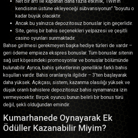
Net bir artı ile kapanan daha fazla etkinlik, 1Win’in
kendisinin üstüne ekleyeceği sübvansiyonun” “boyutu o
kadar büyük olacaktır.
Ancak bu yalnızca depozitosuz bonuslar için geçerlidir.
Site, geniş bir bahis seçenekleri yelpazesi ve çeşitli
casino oyunları sunmaktadır.
Bahse girilmesi gerekmeyen başka hediye türleri de vardır –
geri ödeme empieza ekspres bonuslar. Tüm bonuslar sitenin
sağ üst köşesindeki promosyonlar ve bonuslar bölümünde
bulunabilir. Ayrıca, bahis şirketlerinin genellikle farklı bahis
koşulları vardır. Bahis oranlarıyla ilgilidir – 3’ten başlayarak
daha yüksek. Açıkçası, sistem, kazanma olasılığı yüksek ve
düşük oranlı bahislere depozitosuz bahis oynamanıza izin
vermeyecektir. Birçok oyuncu bunun belirli bir bonus türü
değil, şekli olduğundan emindir.
Kumarhanede Oynayarak Ek
Ödüller Kazanabilir Miyim?