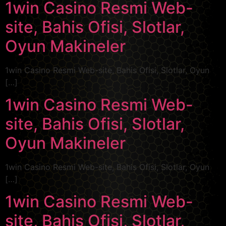
1win Casino Resmi Web-
site, Bahis Ofisi, Slotlar,
Oyun Makineler
1win Casino Resmi Web-site, Bahis Ofisi, Slotlar, Oyun
[…]
1win Casino Resmi Web-
site, Bahis Ofisi, Slotlar,
Oyun Makineler
1win Casino Resmi Web-site, Bahis Ofisi, Slotlar, Oyun
[…]
1win Casino Resmi Web-
site, Bahis Ofisi, Slotlar,